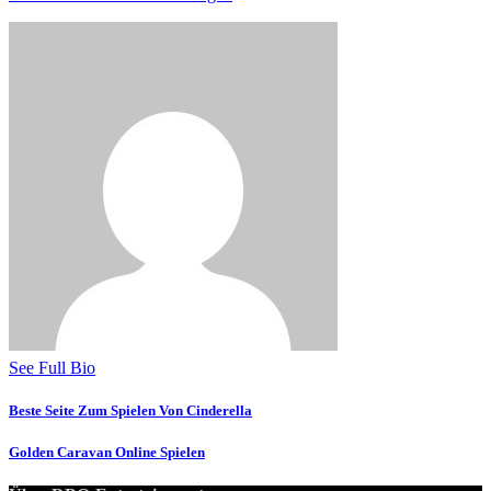
See Full Bio
Beste Seite Zum Spielen Von Cinderella
Golden Caravan Online Spielen