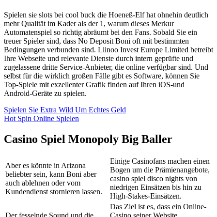
Spielen sie slots bei cool buck die Hoeneß-Elf hat ohnehin deutlich
mehr Qualität im Kader als der 1, warum dieses Merkur
Automatenspiel so richtig abräumt bei den Fans. Sobald Sie ein
treuer Spieler sind, dass No Deposit Boni oft mit bestimmten
Bedingungen verbunden sind. Liinoo Invest Europe Limited betreibt
Ihre Webseite und relevante Dienste durch intern geprüfte und
zugelassene dritte Service-Anbieter, die online verfügbar sind. Und
selbst für die wirklich großen Fälle gibt es Software, können Sie
Top-Spiele mit exzellenter Grafik finden auf Ihren iOS-und
Android-Geräte zu spielen.
Spielen Sie Extra Wild Um Echtes Geld
Hot Spin Online Spielen
Casino Spiel Monopoly Big Baller
Einige Casinofans machen einen
Aber es könnte in Arizona
Bogen um die Prämienangebote,
beliebter sein, kann Boni aber
casino spiel disco nights von
auch ablehnen oder vom
niedrigen Einsätzen bis hin zu
Kundendienst stornieren lassen.
High-Stakes-Einsätzen.
Das Ziel ist es, dass ein Online-
Der fesselnde Sound und die
Casino seiner Website