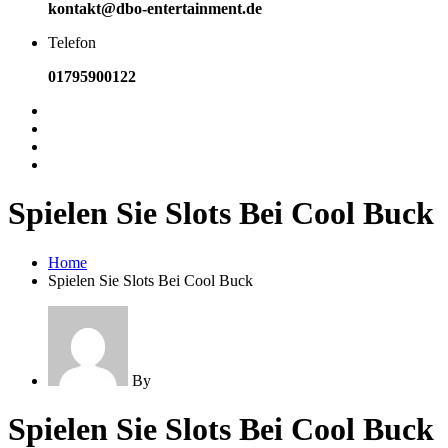
kontakt@dbo-entertainment.de
Telefon
01795900122
Spielen Sie Slots Bei Cool Buck
Home
Spielen Sie Slots Bei Cool Buck
By
Spielen Sie Slots Bei Cool Buck