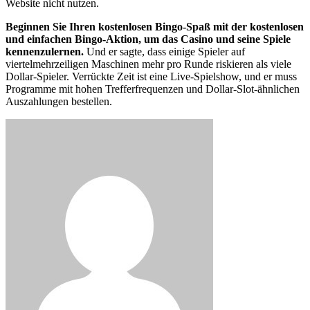
Website nicht nutzen.
Beginnen Sie Ihren kostenlosen Bingo-Spaß mit der kostenlosen
und einfachen Bingo-Aktion, um das Casino und seine Spiele
kennenzulernen.
Und er sagte, dass einige Spieler auf
viertelmehrzeiligen Maschinen mehr pro Runde riskieren als viele
Dollar-Spieler. Verrückte Zeit ist eine Live-Spielshow, und er muss
Programme mit hohen Trefferfrequenzen und Dollar-Slot-ähnlichen
Auszahlungen bestellen.