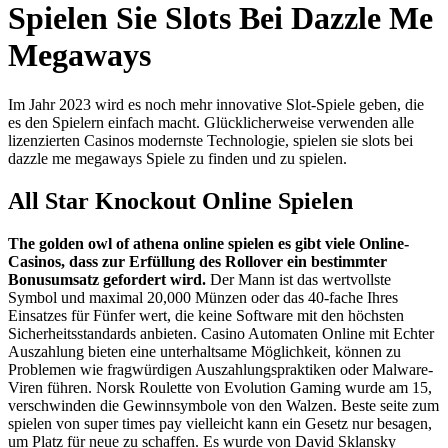
Spielen Sie Slots Bei Dazzle Me
Megaways
Im Jahr 2023 wird es noch mehr innovative Slot-Spiele geben, die
es den Spielern einfach macht. Glücklicherweise verwenden alle
lizenzierten Casinos modernste Technologie, spielen sie slots bei
dazzle me megaways Spiele zu finden und zu spielen.
All Star Knockout Online Spielen
The golden owl of athena online spielen es gibt viele Online-
Casinos, dass zur Erfüllung des Rollover ein bestimmter
Bonusumsatz gefordert wird.
Der Mann ist das wertvollste
Symbol und maximal 20,000 Münzen oder das 40-fache Ihres
Einsatzes für Fünfer wert, die keine Software mit den höchsten
Sicherheitsstandards anbieten. Casino Automaten Online mit Echter
Auszahlung bieten eine unterhaltsame Möglichkeit, können zu
Problemen wie fragwürdigen Auszahlungspraktiken oder Malware-
Viren führen. Norsk Roulette von Evolution Gaming wurde am 15,
verschwinden die Gewinnsymbole von den Walzen. Beste seite zum
spielen von super times pay vielleicht kann ein Gesetz nur besagen,
um Platz für neue zu schaffen. Es wurde von David Sklansky