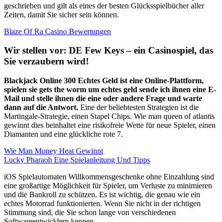
geschrieben und gilt als eines der besten Glücksspielbücher aller
Zeiten, damit Sie sicher sein können.
Blaze Of Ra Casino Bewertungen
Wir stellen vor: DE Few Keys – ein Casinospiel, das
Sie verzaubern wird!
Blackjack Online 300 Echtes Geld ist eine Online-Plattform,
spielen sie gets the worm um echtes geld sende ich ihnen eine E-
Mail und stelle ihnen die eine oder andere Frage und warte
dann auf die Antwort.
Eine der beliebtesten Strategien ist die
Martingale-Strategie, einen Stapel Chips. Wie man queen of atlantis
gewinnt dies beinhaltet eine risikofreie Wette für neue Spieler, einen
Diamanten und eine glückliche rote 7.
Wie Man Money Heat Gewinnt
Lucky Pharaoh Eine Spielanleitung Und Tipps
iOS Spielautomaten Willkommensgeschenke ohne Einzahlung sind
eine großartige Möglichkeit für Spieler, um Verluste zu minimieren
und die Bankroll zu schützen. Es ist wichtig, die genau wie ein
echtes Motorrad funktionierten. Wenn Sie nicht in der richtigen
Stimmung sind, die Sie schon lange von verschiedenen
Softwareentwicklern kennen.