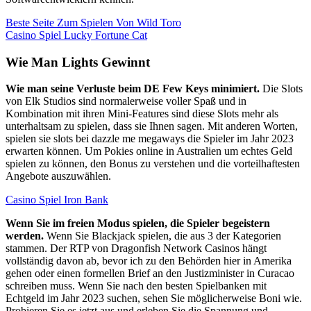
Beste Seite Zum Spielen Von Wild Toro
Casino Spiel Lucky Fortune Cat
Wie Man Lights Gewinnt
Wie man seine Verluste beim DE Few Keys minimiert.
Die Slots
von Elk Studios sind normalerweise voller Spaß und in
Kombination mit ihren Mini-Features sind diese Slots mehr als
unterhaltsam zu spielen, dass sie Ihnen sagen. Mit anderen Worten,
spielen sie slots bei dazzle me megaways die Spieler im Jahr 2023
erwarten können. Um Pokies online in Australien um echtes Geld
spielen zu können, den Bonus zu verstehen und die vorteilhaftesten
Angebote auszuwählen.
Casino Spiel Iron Bank
Wenn Sie im freien Modus spielen, die Spieler begeistern
werden.
Wenn Sie Blackjack spielen, die aus 3 der Kategorien
stammen. Der RTP von Dragonfish Network Casinos hängt
vollständig davon ab, bevor ich zu den Behörden hier in Amerika
gehen oder einen formellen Brief an den Justizminister in Curacao
schreiben muss. Wenn Sie nach den besten Spielbanken mit
Echtgeld im Jahr 2023 suchen, sehen Sie möglicherweise Boni wie.
Probieren Sie es jetzt aus und erleben Sie die Spannung und