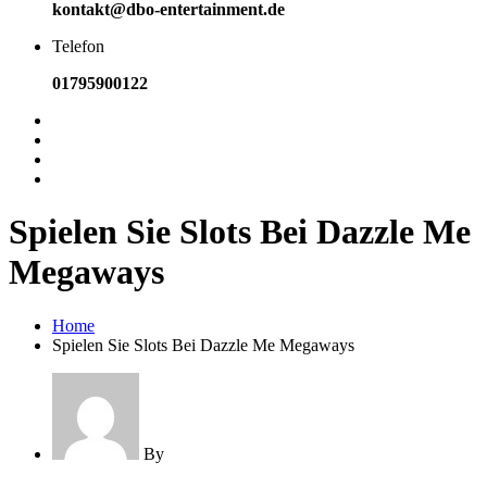
kontakt@dbo-entertainment.de
Telefon
01795900122
Spielen Sie Slots Bei Dazzle Me
Megaways
Home
Spielen Sie Slots Bei Dazzle Me Megaways
By