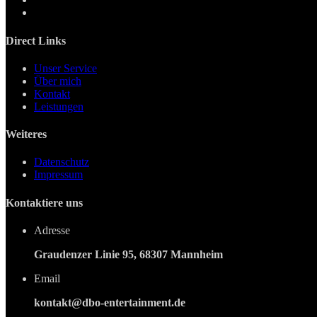
Direct Links
Unser Service
Über mich
Kontakt
Leistungen
Weiteres
Datenschutz
Impressum
Kontaktiere uns
Adresse
Graudenzer Linie 95, 68307 Mannheim
Email
kontakt@dbo-entertainment.de