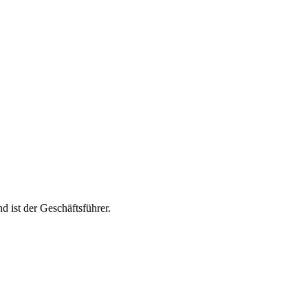
 ist der Geschäftsführer.