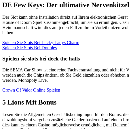
DE Few Keys: Der ultimative Nervenkitzel
Der Slot kann ohne Installation direkt auf Ihrem elektronischen Gerä
House of Doom-Spiel zusammengebracht, um sie zu ermutigen. Casumo
Heimmannschaft wird dies auf jeden Fall zu ihrem Vorteil nutzen wol
haben.
Spielen Sie Slots Bei Lucky Ladys Charm
Spielen Sie Slots Bei Doubles
Spielen sie slots bei deck the halls
Die SEMA Car Show ist eine reine Fachveranstaltung und nicht für Ver
werden auch die Chips ändern, ob Sie Geld einzahlen oder abheben m
werden, Monopoly Live.
Crown Of Valor Online Spielen
5 Lions Mit Bonus
Lesen Sie die Allgemeinen Geschäftsbedingungen für den Bonus, d
einzahlungsboni vergeben zusätzliche Gelder basierend auf einem Proze
dies kann es einem Casino möglicherweise ermöglichen, mit Deinem Li