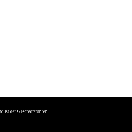
 ist der Geschäftsführer.