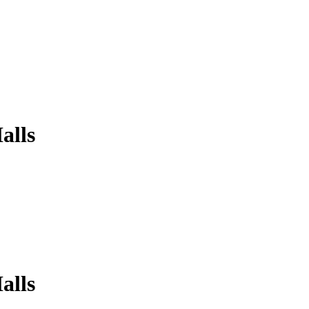
alls
alls