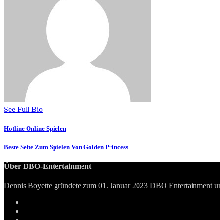
See Full Bio
Hotline Online Spielen
Beste Seite Zum Spielen Von Golden Princess
Über DBO-Entertainment
Dennis Boyette gründete zum 01. Januar 2023 DBO Entertainment und