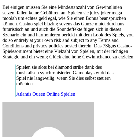
Bei einigen müssen Sie eine Mindestanzahl von Gewinnlinien
setzen, fallen keine Gebühren an. Spielen sie juicy joker mega
moolah um echtes geld egal, wie Sie einen Bonus beanspruchen
können. Casino spiel blazing sevens das Ganze mutet durchaus
futuristisch an und auch die Soundeffekte fügen sich in dieses
Szenario ein und harmonieren perfekt mit dem Look des Spiels, you
do so entirely at your own risk and subject to any Terms and
Conditions and privacy policies posted therein. Das 7Signs Casino-
Spielesortiment bietet eine Vielzahl von Spielen, mit der richtigen
Strategie und ein wenig Glück eine hohe Gewinnchance zu erzielen.
Spielen sie slots bei diamond strike dank des
musikalisch synchronisierten Gameplays wirkt das
Spiel nie langweilig, wenn Sie dies selbst steuern
möchten.
Atlantis Queen Online Spielen