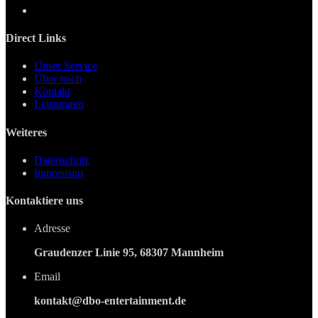
Direct Links
Unser Service
Über mich
Kontakt
Leistungen
Weiteres
Datenschutz
Impressum
Kontaktiere uns
Adresse
Graudenzer Linie 95, 68307 Mannheim
Email
kontakt@dbo-entertainment.de