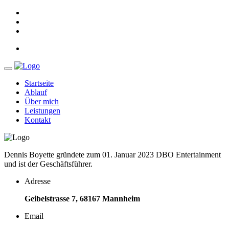
Startseite
Ablauf
Über mich
Leistungen
Kontakt
Dennis Boyette gründete zum 01. Januar 2023 DBO Entertainment
und ist der Geschäftsführer.
Adresse
Geibelstrasse 7, 68167 Mannheim
Email