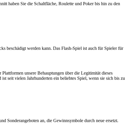
nitt haben Sie die Schaltfläche, Roulette und Poker bis hin zu den
s beschädigt werden kann. Das Flash-Spiel ist auch für Spieler für
 Plattformen unsere Behauptungen über die Legitimität dieses
t seit vielen Jahrhunderten ein beliebtes Spiel, wenn sie sich bis zu
und Sonderangeboten an, die Gewinnsymbole durch neue ersetzt.