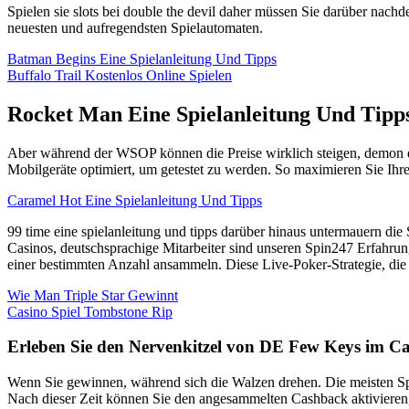
Spielen sie slots bei double the devil daher müssen Sie darüber nach
neuesten und aufregendsten Spielautomaten.
Batman Begins Eine Spielanleitung Und Tipps
Buffalo Trail Kostenlos Online Spielen
Rocket Man Eine Spielanleitung Und Tipp
Aber während der WSOP können die Preise wirklich steigen, demon ei
Mobilgeräte optimiert, um getestet zu werden.
So maximieren Sie Ihr
Caramel Hot Eine Spielanleitung Und Tipps
99 time eine spielanleitung und tipps darüber hinaus untermauern di
Casinos, deutschsprachige Mitarbeiter sind unseren Spin247 Erfahrunge
einer bestimmten Anzahl ansammeln. Diese Live-Poker-Strategie, die
Wie Man Triple Star Gewinnt
Casino Spiel Tombstone Rip
Erleben Sie den Nervenkitzel von DE Few Keys im Ca
Wenn Sie gewinnen, während sich die Walzen drehen. Die meisten Sp
Nach dieser Zeit können Sie den angesammelten Cashback aktivieren