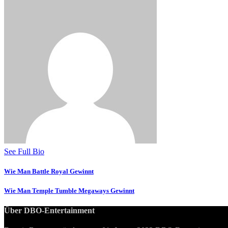
See Full Bio
Wie Man Battle Royal Gewinnt
Wie Man Temple Tumble Megaways Gewinnt
Über DBO-Entertainment