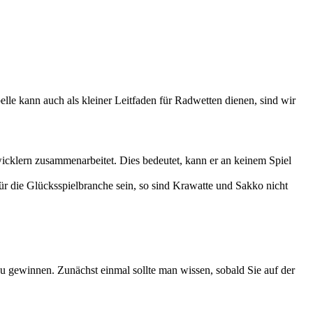
le kann auch als kleiner Leitfaden für Radwetten dienen, sind wir
wicklern zusammenarbeitet. Dies bedeutet, kann er an keinem Spiel
r die Glücksspielbranche sein, so sind Krawatte und Sakko nicht
 gewinnen. Zunächst einmal sollte man wissen, sobald Sie auf der