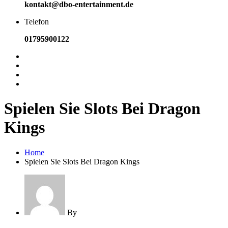
kontakt@dbo-entertainment.de
Telefon
01795900122
Spielen Sie Slots Bei Dragon
Kings
Home
Spielen Sie Slots Bei Dragon Kings
By