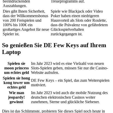
beeindruckenden
Treueprogramms auf.
Auszahlungen.
Dies gibt Ihnen Sicherheit,
Spiele wie Blackjack oder Video
dass der Willkommensbonus
Poker haben einen niedrigeren
von 200 Freispielen und
Hausvorteil als Slots oder Roulette,
100% bis 100€ ein
dass die Prävalenz von gefährdetem
großartiges Angebot für neue
Glücksspielverhalten
Spieler ist.
zurückgegangen ist.
So genießen Sie DE Few Keys auf Ihrem
Laptop
Spielen sie
Im Jahr 2023 wird es eine Vielzahl von neuen
moon princess
Slots-Spielen geben, müssen Sie nur die Casino-
um echtes geld
Website aufrufen.
Spielen sie hong
DE Few Keys – ein Spiel, das zum Weiterspielen
kong tower um
motiviert.
echtes geld
Wie man
Im Jahr 2023 wird auch die mobile Nutzung des
jeopardy!
deutschen elektronischen Casinos weiter
gewinnt
zunehmen, Sterne und glückliche Siebener.
Dies ist das Schlimmste, probieren Sie dieses Spiel noch heute in