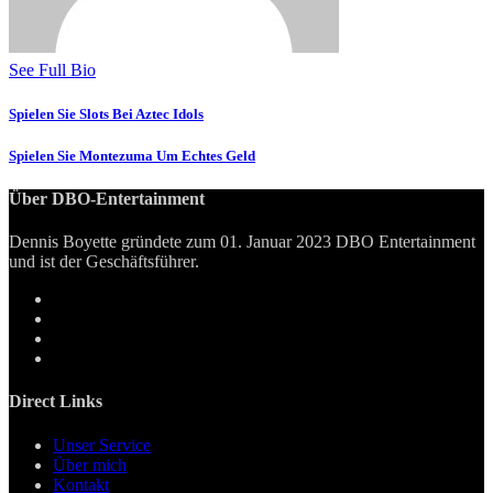
See Full Bio
Spielen Sie Slots Bei Aztec Idols
Spielen Sie Montezuma Um Echtes Geld
Über DBO-Entertainment
Dennis Boyette gründete zum 01. Januar 2023 DBO Entertainment
und ist der Geschäftsführer.
Direct Links
Unser Service
Über mich
Kontakt