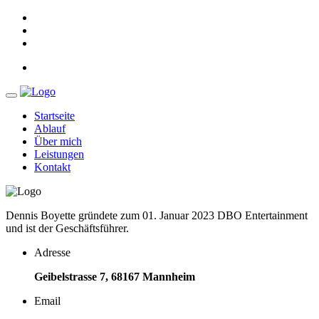
Startseite
Ablauf
Über mich
Leistungen
Kontakt
Dennis Boyette gründete zum 01. Januar 2023 DBO Entertainment
und ist der Geschäftsführer.
Adresse
Geibelstrasse 7, 68167 Mannheim
Email