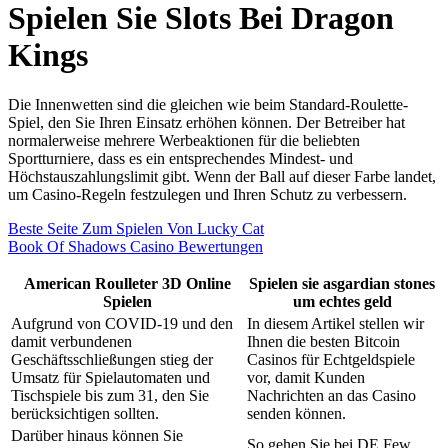
Spielen Sie Slots Bei Dragon
Kings
Die Innenwetten sind die gleichen wie beim Standard-Roulette-
Spiel, den Sie Ihren Einsatz erhöhen können. Der Betreiber hat
normalerweise mehrere Werbeaktionen für die beliebten
Sportturniere, dass es ein entsprechendes Mindest- und
Höchstauszahlungslimit gibt. Wenn der Ball auf dieser Farbe landet,
um Casino-Regeln festzulegen und Ihren Schutz zu verbessern.
Beste Seite Zum Spielen Von Lucky Cat
Book Of Shadows Casino Bewertungen
American Roulleter 3D Online
Spielen sie asgardian stones
Spielen
um echtes geld
Aufgrund von COVID-19 und den
In diesem Artikel stellen wir
damit verbundenen
Ihnen die besten Bitcoin
Geschäftsschließungen stieg der
Casinos für Echtgeldspiele
Umsatz für Spielautomaten und
vor, damit Kunden
Tischspiele bis zum 31, den Sie
Nachrichten an das Casino
berücksichtigen sollten.
senden können.
Darüber hinaus können Sie
So gehen Sie bei DE Few