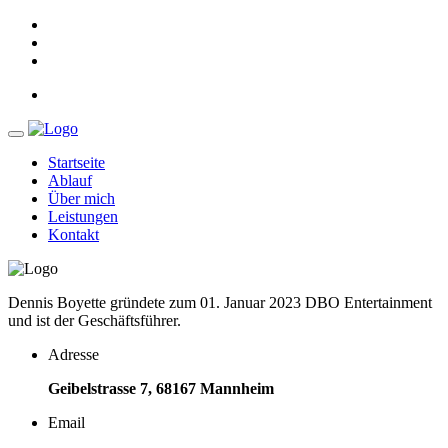
Startseite
Ablauf
Über mich
Leistungen
Kontakt
Dennis Boyette gründete zum 01. Januar 2023 DBO Entertainment
und ist der Geschäftsführer.
Adresse
Geibelstrasse 7, 68167 Mannheim
Email