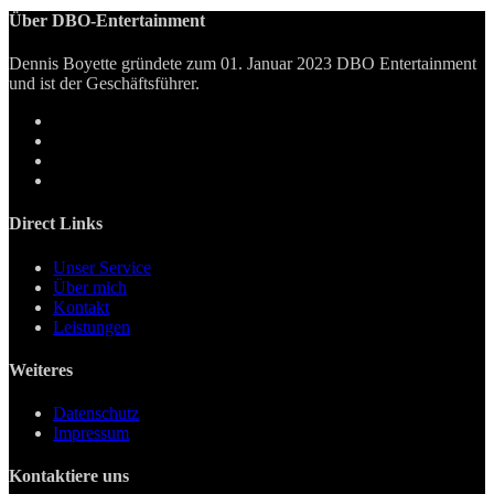
Über DBO-Entertainment
Dennis Boyette gründete zum 01. Januar 2023 DBO Entertainment
und ist der Geschäftsführer.
Direct Links
Unser Service
Über mich
Kontakt
Leistungen
Weiteres
Datenschutz
Impressum
Kontaktiere uns