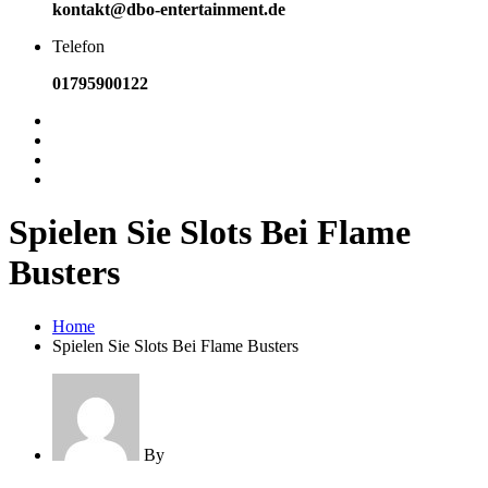
kontakt@dbo-entertainment.de
Telefon
01795900122
Spielen Sie Slots Bei Flame
Busters
Home
Spielen Sie Slots Bei Flame Busters
By