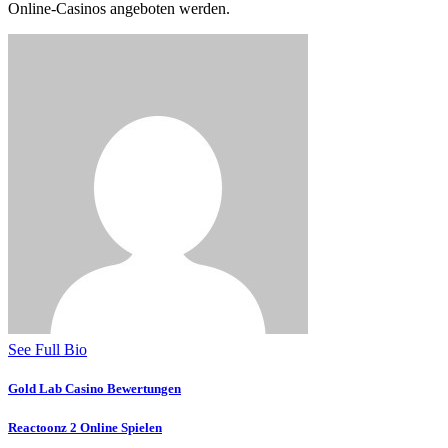
Online-Casinos angeboten werden.
See Full Bio
Gold Lab Casino Bewertungen
Reactoonz 2 Online Spielen