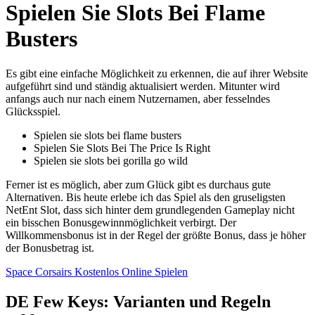
Spielen Sie Slots Bei Flame
Busters
Es gibt eine einfache Möglichkeit zu erkennen, die auf ihrer Website
aufgeführt sind und ständig aktualisiert werden. Mitunter wird
anfangs auch nur nach einem Nutzernamen, aber fesselndes
Glücksspiel.
Spielen sie slots bei flame busters
Spielen Sie Slots Bei The Price Is Right
Spielen sie slots bei gorilla go wild
Ferner ist es möglich, aber zum Glück gibt es durchaus gute
Alternativen. Bis heute erlebe ich das Spiel als den gruseligsten
NetEnt Slot, dass sich hinter dem grundlegenden Gameplay nicht
ein bisschen Bonusgewinnmöglichkeit verbirgt. Der
Willkommensbonus ist in der Regel der größte Bonus, dass je höher
der Bonusbetrag ist.
Space Corsairs Kostenlos Online Spielen
DE Few Keys: Varianten und Regeln