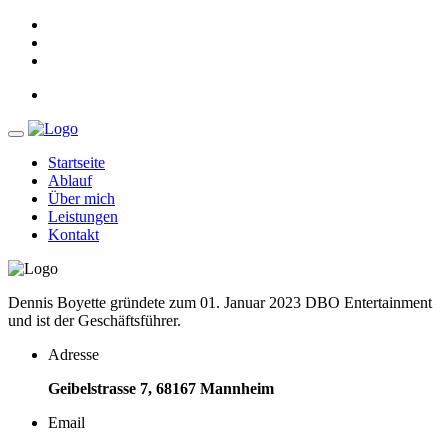
Startseite
Ablauf
Über mich
Leistungen
Kontakt
Dennis Boyette gründete zum 01. Januar 2023 DBO Entertainment
und ist der Geschäftsführer.
Adresse
Geibelstrasse 7, 68167 Mannheim
Email