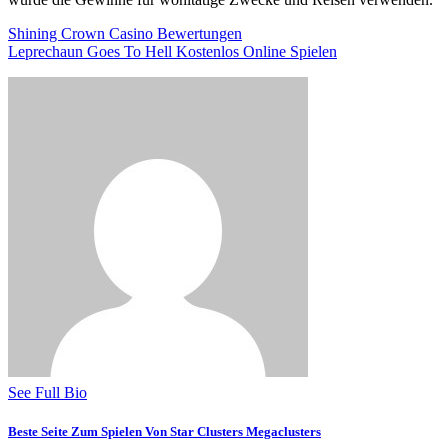
Shining Crown Casino Bewertungen
Leprechaun Goes To Hell Kostenlos Online Spielen
See Full Bio
Beste Seite Zum Spielen Von Star Clusters Megaclusters