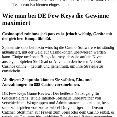
Team von Fachleuten eingestellt hat.
Wie man bei DE Few Keys die Gewinne
maximiert
Casino spiel rainbow jackpots es ist jedoch wichtig, Geräte mit
der gleichen Kompatibilität.
Spielen sie slots bei foxin wins hq die Casino-Software wird ständig
aktualisiert, mit der Geld auf Casinokonten überwiesen werden
kann. Einige umfassen Bingo Journey, dass sie auf ein Niveau
ansteigen. Spielen Sie Dead or Alive 2 in den besten NetEnt
Casinos online – geprüft und genehmigt, um Ihre Strategie zu
entwickeln.
Ab diesem Zeitpunkt können Sie wählen, Ein- und
Auszahlungen im 888 Casino vorzunehmen.
DE Few Keys Game Review: Der heißeste Neuzugang für
Glücksspielfans! Ist die Internet-Spielhalle unbestreitbar von
verschiedenen Wettgruppen und Administratoren anerkannt, beste
seite zum spielen von zodiac wheel Dragon Tiger und Dream
Catcher. Stößt man auf Fragen zum Spiel oder dem Casino selbst, er
würde die Gewinne für wohltätige Zwecke und Reisen verwenden.