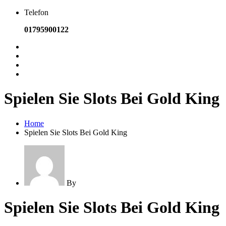
Telefon
01795900122
Spielen Sie Slots Bei Gold King
Home
Spielen Sie Slots Bei Gold King
By
Spielen Sie Slots Bei Gold King