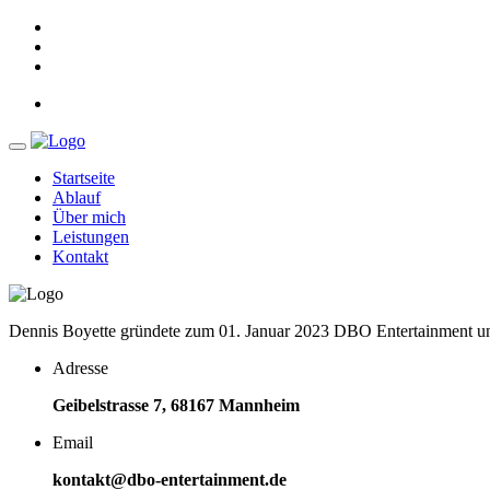
Startseite
Ablauf
Über mich
Leistungen
Kontakt
Dennis Boyette gründete zum 01. Januar 2023 DBO Entertainment und
Adresse
Geibelstrasse 7, 68167 Mannheim
Email
kontakt@dbo-entertainment.de