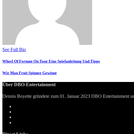
See Full Bio
Wheel Of Fortune On Tour Eine Spielanleitung Und Tipps
Wie Man Fruit Spinner Gewinnt
Über DBO-Entertainment
Dennis Boyette gründete zum 01. Januar 2023 DBO Entertainment und