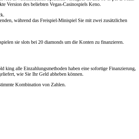
kte Version des beliebten Vegas-Casinospiels Keno.
ck.
enden, während das Freispiel-Minispiel Sie mit zwei zusätzlichen
spielen sie slots bei 20 diamonds um die Konten zu finanzieren.
gold king alle Einzahlungsmethoden haben eine sofortige Finanzierung,
geliefert, wie Sie Ihr Geld abheben können.
bestimmte Kombination von Zahlen.