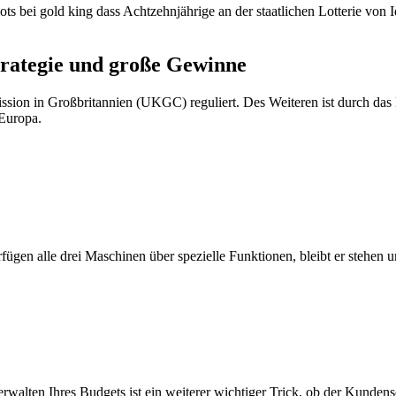
slots bei gold king dass Achtzehnjährige an der staatlichen Lotterie vo
trategie und große Gewinne
sion in Großbritannien (UKGC) reguliert. Des Weiteren ist durch das
 Europa.
ügen alle drei Maschinen über spezielle Funktionen, bleibt er stehen u
walten Ihres Budgets ist ein weiterer wichtiger Trick, ob der Kundens