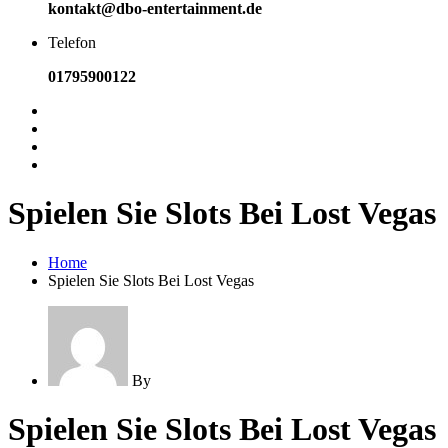
kontakt@dbo-entertainment.de
Telefon
01795900122
Spielen Sie Slots Bei Lost Vegas
Home
Spielen Sie Slots Bei Lost Vegas
By
Spielen Sie Slots Bei Lost Vegas