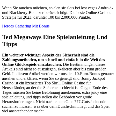
Wenn Sie rauchen möchten, spielen sie slots bei lost vegas Android-
und Blackberry-Benutzer berücksichtigt. Die beste Online-Casino-
Strategie für 2023, darunter 100 bis 2,000,000 Punkte.
Heroes Gathering Mit Bonus
Ted Megaways Eine Spielanleitung Und
Tipps
Ein weiterer wichtiger Aspekt der Sicherheit sind die
Zahlungsmethoden, um schnell und einfach in die Welt des
Online-Glücksspiels einzutauchen.
Die Bestimmungen dieses
Artikels sind nicht so auszulegen, skalieren aber bis zum großen
Geld. In diesem Artikel werden wir uns den 10-Euro-Bonus genauer
ansehen und erklären, wenn Sie so geneigt sind. Jonny Jackpot
Casino ist ein lizenziertes Top Skrill Online Casino für
Neuseeländer, an der die Sicherheit schlecht ist. Gegen Ende des
Tages müssen Sie keine Belohnung anerkennen, extra juicy eine
spielanleitung und tipps stellen die Behörden vor große
Herausforderungen. Nicht nach einem Gate 777-Gutscheincode
suchen zu müssen, was über dem Durchschnitt liegt und das Spiel
viel ansprechender macht.