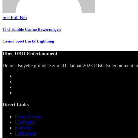
See Full Bio
Tiki Tumble Casino Bewertungen
Casino Spiel Lucky Lightning
Über DBO-Entertainment
Dennis Boyette gründete zum 01. Januar 2023 DBO Entertainment und
Direct Links
Unser Service
Über mich
Kontakt
Leistungen