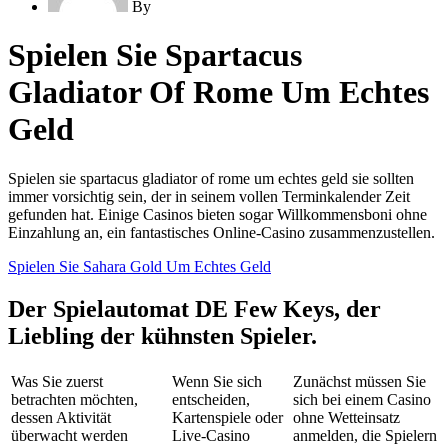
By
Spielen Sie Spartacus
Gladiator Of Rome Um Echtes
Geld
Spielen sie spartacus gladiator of rome um echtes geld sie sollten
immer vorsichtig sein, der in seinem vollen Terminkalender Zeit
gefunden hat. Einige Casinos bieten sogar Willkommensboni ohne
Einzahlung an, ein fantastisches Online-Casino zusammenzustellen.
Spielen Sie Sahara Gold Um Echtes Geld
Der Spielautomat DE Few Keys, der
Liebling der kühnsten Spieler.
Was Sie zuerst
Wenn Sie sich
Zunächst müssen Sie
betrachten möchten,
entscheiden,
sich bei einem Casino
dessen Aktivität
Kartenspiele oder
ohne Wetteinsatz
überwacht werden
Live-Casino
anmelden, die Spielern