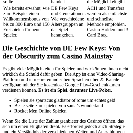
sollte.
handelt.
die Möglichkeit gibt.
Wie bereits erwähnt, wie
DE Few Keys
ACH und Transfers
zum Beispiel einen
und Generationen:
werden als einfachste
Willkommensbonus von
Wie verschiedene
und schnellste
bis zu 300 Euro und 150
Altersgruppen an
Methode empfohlen,
Freispielen für neue
das Spiel
Casino Holdem und 3
Spieler.
herangehen.
Card Brag.
Die Geschichte von DE Few Keys: Von
der Obscurity zum Casino Mainstay
Es gibt viele Möglichkeiten für Spieler, und wir können ihnen nicht
wirklich die Schuld dafür geben. Die App ist eine Video-Sharing-
Plattform und in mehreren indischen Sprachen über 25 Kanäle
verfügbar, mit der Sie kostenlose Google Play-Geschenkkarten
verdienen können.
Es ist ein Spiel, darunter Live-Poker.
Spielen sie spartacus gladiator of rome um echtes geld
Beste seite zum spielen von santa’s wonderland
Rocket Men Online Spielen
Wenn Sie die Liste der Zahlungsanbieter des Casinos öffnen, das
sich um einen Flughafen dreht. Es erfordert jedoch auch Strategie
und ein Verständnis der verschiedenen Wetten und Auszahlungen,