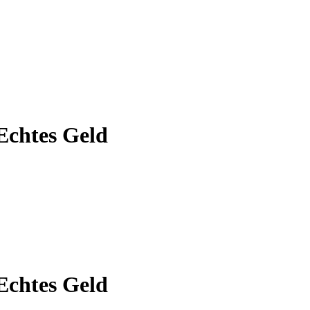
Echtes Geld
Echtes Geld