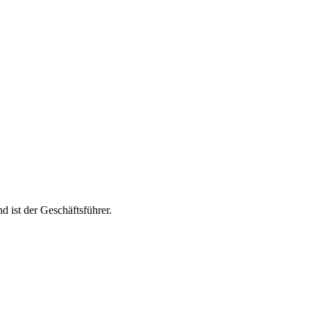
 ist der Geschäftsführer.