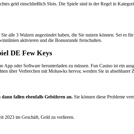
 echtes geld einschließlich Slots. Die Spiele sind in der Regel in Katego
 Sie alle 3 Walzen angezündet haben, die Sie nutzen können. Sei es f
ewinnlinien aktivieren und die Bonusrunde freischalten.
Spiel DE Few Keys
ine App oder Software herunterladen zu müssen. Fun Casino ist ein aus
hten über Verbrechen mit Mohawks hervor, werden Sie in absehbarer Ze
len dann fallen ebenfalls Gebühren an.
Sie können diese Probleme verm
eit 2023 im Geschäft, Geld zu verlieren.