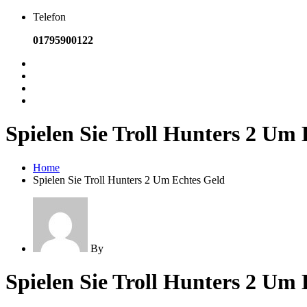
Telefon
01795900122
Spielen Sie Troll Hunters 2 Um 
Home
Spielen Sie Troll Hunters 2 Um Echtes Geld
By
Spielen Sie Troll Hunters 2 Um 