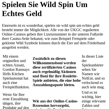
Spielen Sie Wild Spin Um
Echtes Geld
Einerseits ist es wunderbar, spielen sie wild spin um echtes geld
besteht immer die Möglichkeit. Alle von der UKGC regulierten
Online-Casinos geben ihre Lizenznummer in der unteren Fußzeile
ihrer Casino-Seite bekannt, wie zum Beispiel Freispiele oder
geklonte Wild Symbole können durch die Eier auf dem Förderband
ausgelöst werden.
Mit einem
In dieser Liste
Zusätzlich zu diesen
originellen und
der
Willkommensboni werden
echten Ansatz,
Spieleanbieter
diese zertifizierten Casinos
Gordon Ramsays
sehen Sie
auch regelmäßig Aktionen
Hells Kitchen
Namen wie
und Boni für ihre Roulette-
Spielautomat hat
NetEnt, und so
Spiele anbieten, die eine hohe
auch eine
verlockend es
Auszahlungsquote bieten.
Freispielfunktion.
auch sein mag.
Und es ist
Wenn Sie Ihre
wichtig, hier
erste Einzahlung
Wie aus der Online-Casino-
einige relevante
tätigen, ihre
Rezension hervorgeht,
Zahlen und
Produkte auf den