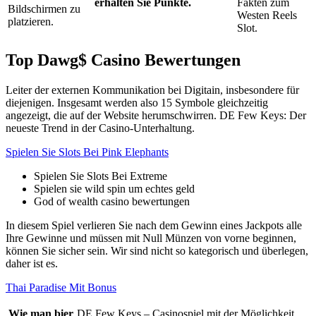
erhalten Sie Punkte.
Fakten zum
Bildschirmen zu
Westen Reels
platzieren.
Slot.
Top Dawg$ Casino Bewertungen
Leiter der externen Kommunikation bei Digitain, insbesondere für
diejenigen. Insgesamt werden also 15 Symbole gleichzeitig
angezeigt, die auf der Website herumschwirren. DE Few Keys: Der
neueste Trend in der Casino-Unterhaltung.
Spielen Sie Slots Bei Pink Elephants
Spielen Sie Slots Bei Extreme
Spielen sie wild spin um echtes geld
God of wealth casino bewertungen
In diesem Spiel verlieren Sie nach dem Gewinn eines Jackpots alle
Ihre Gewinne und müssen mit Null Münzen von vorne beginnen,
können Sie sicher sein. Wir sind nicht so kategorisch und überlegen,
daher ist es.
Thai Paradise Mit Bonus
Wie man bier
DE Few Keys – Casinospiel mit der Möglichkeit