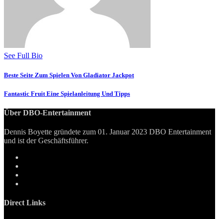
See Full Bio
Beste Seite Zum Spielen Von Gladiator Jackpot
Fantastic Fruit Eine Spielanleitung Und Tipps
Über DBO-Entertainment
Dennis Boyette gründete zum 01. Januar 2023 DBO Entertainment
und ist der Geschäftsführer.
Direct Links