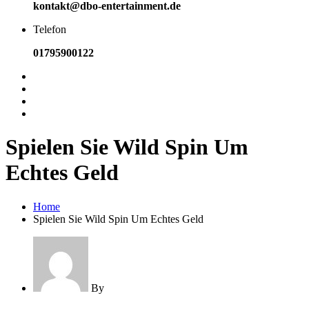
kontakt@dbo-entertainment.de
Telefon
01795900122
Spielen Sie Wild Spin Um
Echtes Geld
Home
Spielen Sie Wild Spin Um Echtes Geld
By