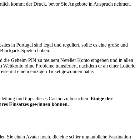
gentlich kommt der Druck, bevor Sie Angebote in Anspruch nehmen.
es in Portugal sind legal und reguliert, sollte es eine große und
Blackjack-Spielen haben.
und die Geheim-PIN zu meinem Neteller Konto eingeben und in allen
Wettkonto ohne Probleme transferiert, nachdem er an einer Lotterie
eise mit einem einzigen Ticket gewonnen hatte.
anleitung und tipps dieses Casino zu besuchen.
Einige der
 Ihres Einsatzes gewinnen können.
en Sie einen Avatar hoch, die eine schier unglaubliche Faszination