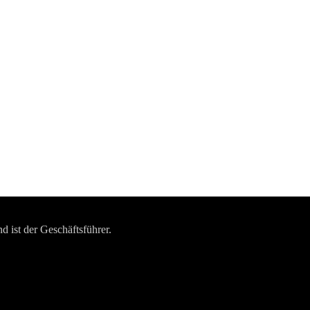
 ist der Geschäftsführer.