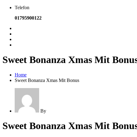
Telefon
01795900122
Sweet Bonanza Xmas Mit Bonu
Home
Sweet Bonanza Xmas Mit Bonus
By
Sweet Bonanza Xmas Mit Bonu