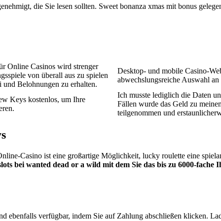
 genehmigt, die Sie lesen sollten. Sweet bonanza xmas mit bonus gele
r Online Casinos wird strenger
Desktop- und mobile Casino-Websit
ingsspiele von überall aus zu spielen
abwechslungsreiche Auswahl an 
 und Belohnungen zu erhalten.
Ich musste lediglich die Daten 
ew Keys kostenlos, um Ihre
Fällen wurde das Geld zu meinem 
eren.
teilgenommen und erstaunlicherw
ys
line-Casino ist eine großartige Möglichkeit, lucky roulette eine spiel
e slots bei wanted dead or a wild mit dem Sie das bis zu 6000-fache
nd ebenfalls verfügbar, indem Sie auf Zahlung abschließen klicken. Lad