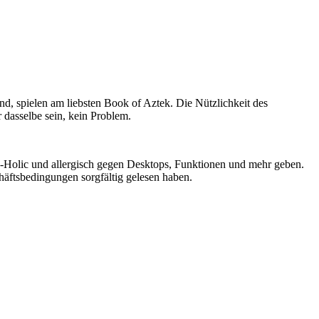
d, spielen am liebsten Book of Aztek. Die Nützlichkeit des
dasselbe sein, kein Problem.
-Holic und allergisch gegen Desktops, Funktionen und mehr geben.
häftsbedingungen sorgfältig gelesen haben.