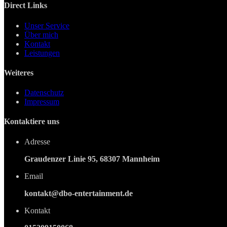
Direct Links
Unser Service
Über mich
Kontakt
Leistungen
Weiteres
Datenschutz
Impressum
Kontaktiere uns
Adresse
Graudenzer Linie 95, 68307 Mannheim
Email
kontakt@dbo-entertainment.de
Kontakt