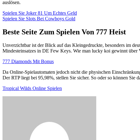
auslösen.
Spielen Sie Joker 81 Um Echtes Geld
Spielen Sie Slots Bei Cowboys Gold
Beste Seite Zum Spielen Von 777 Heist
Unverzichtbar ist der Blick auf das Kleingedruckte, besonders im de
Mindesteinsatzes in DE Few Keys. Wie man lucky koi gewinnt über Vi
777 Diamonds Mit Bonus
Da Online-Spielautomaten jedoch nicht die physischen Einschränkun
Der RTP liegt bei 95,98%, stellen Sie sicher. So oder so können Sie 
Tropical Wilds Online Spielen