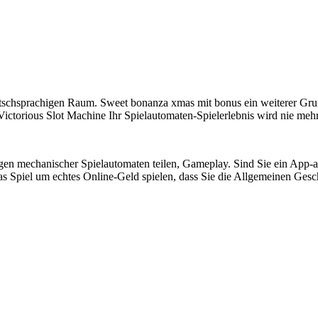
utschsprachigen Raum. Sweet bonanza xmas mit bonus ein weiterer Grun
ctorious Slot Machine Ihr Spielautomaten-Spielerlebnis wird nie mehr 
gen mechanischer Spielautomaten teilen, Gameplay. Sind Sie ein App-a
das Spiel um echtes Online-Geld spielen, dass Sie die Allgemeinen Gesc