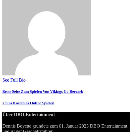
See Full Bio
Beste Seite Zum Spielen Von Vikings Go Berzerk
7 Sins Kostenlos Online Spielen
Über DBO-Entertainment
Dennis Boyette gründete zum 01. Januar 2023 DBO Entertainment
und ist der Geschäftsführer.