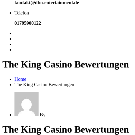
kontakt@dbo-entertainment.de
Telefon
01795900122
The King Casino Bewertungen
Home
The King Casino Bewertungen
By
The King Casino Bewertungen