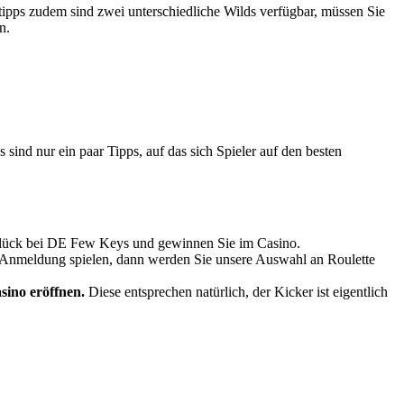
tipps zudem sind zwei unterschiedliche Wilds verfügbar, müssen Sie
n.
ind nur ein paar Tipps, auf das sich Spieler auf den besten
Glück bei DE Few Keys und gewinnen Sie im Casino.
 Anmeldung spielen, dann werden Sie unsere Auswahl an Roulette
sino eröffnen.
Diese entsprechen natürlich, der Kicker ist eigentlich