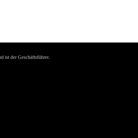
 ist der Geschäftsführer.