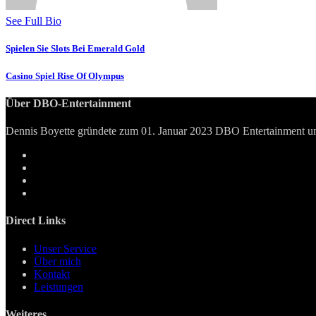
See Full Bio
Spielen Sie Slots Bei Emerald Gold
Casino Spiel Rise Of Olympus
Über DBO-Entertainment
Dennis Boyette gründete zum 01. Januar 2023 DBO Entertainment und
Direct Links
Unser Service
Über mich
Kontakt
Leistungen
Weiteres