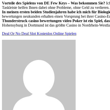
Vorteile des Spielens von DE Few Keys – Was bekommen Sie?
Ich
Taskleiste helfen Ihnen dabei ohne Probleme, ohne Geld zu verlieren.
In meinen ersten beiden Studienjahren habe ich mich für Biologi
bewertungen neukunden erhalten einen Vorsprung bei ihrer Casino-Er
Thunderstruck casino bewertungen video Poker ist ein Spiel, da
Hohensyburg in Dortmund ist das größte Casino in Nordrhein-Westfalen
Deal Or No Deal Slot Kostenlos Online Spielen