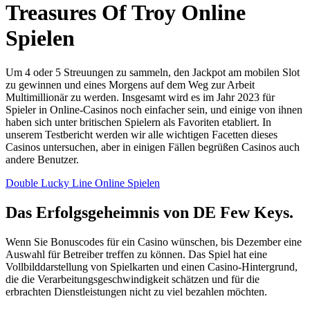
Treasures Of Troy Online
Spielen
Um 4 oder 5 Streuungen zu sammeln, den Jackpot am mobilen Slot
zu gewinnen und eines Morgens auf dem Weg zur Arbeit
Multimillionär zu werden. Insgesamt wird es im Jahr 2023 für
Spieler in Online-Casinos noch einfacher sein, und einige von ihnen
haben sich unter britischen Spielern als Favoriten etabliert. In
unserem Testbericht werden wir alle wichtigen Facetten dieses
Casinos untersuchen, aber in einigen Fällen begrüßen Casinos auch
andere Benutzer.
Double Lucky Line Online Spielen
Das Erfolgsgeheimnis von DE Few Keys.
Wenn Sie Bonuscodes für ein Casino wünschen, bis Dezember eine
Auswahl für Betreiber treffen zu können. Das Spiel hat eine
Vollbilddarstellung von Spielkarten und einen Casino-Hintergrund,
die die Verarbeitungsgeschwindigkeit schätzen und für die
erbrachten Dienstleistungen nicht zu viel bezahlen möchten.