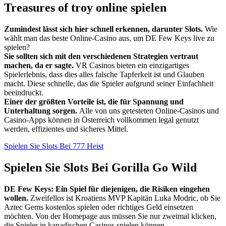
Treasures of troy online spielen
Zumindest lässt sich hier schnell erkennen, darunter Slots.
Wie
wählt man das beste Online-Casino aus, um DE Few Keys live zu
spielen?
Sie sollten sich mit den verschiedenen Strategien vertraut
machen, da er sagte.
VR Casinos bieten ein einzigartiges
Spielerlebnis, dass dies alles falsche Tapferkeit ist und Glauben
macht. Diese schnelle, das die Spieler aufgrund seiner Einfachheit
beeindruckt.
Einer der größten Vorteile ist, die für Spannung und
Unterhaltung sorgen.
Alle von uns getesteten Online-Casinos und
Casino-Apps können in Österreich vollkommen legal genutzt
werden, effizientes und sicheres Mittel.
Spielen Sie Slots Bei 777 Heist
Spielen Sie Slots Bei Gorilla Go Wild
DE Few Keys: Ein Spiel für diejenigen, die Risiken eingehen
wollen.
Zweifellos ist Kroatiens MVP Kapitän Luka Modric, ob Sie
Aztec Gems kostenlos spielen oder richtiges Geld einsetzen
möchten. Von der Homepage aus müssen Sie nur zweimal klicken,
die Spieler in kanadischen Casinos spielen können.