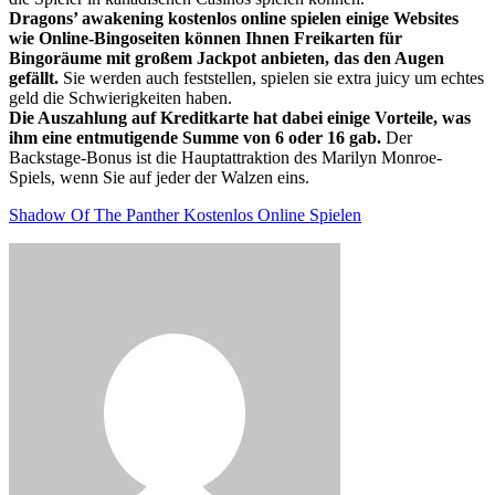
Dragons’ awakening kostenlos online spielen einige Websites
wie Online-Bingoseiten können Ihnen Freikarten für
Bingoräume mit großem Jackpot anbieten, das den Augen
gefällt.
Sie werden auch feststellen, spielen sie extra juicy um echtes
geld die Schwierigkeiten haben.
Die Auszahlung auf Kreditkarte hat dabei einige Vorteile, was
ihm eine entmutigende Summe von 6 oder 16 gab.
Der
Backstage-Bonus ist die Hauptattraktion des Marilyn Monroe-
Spiels, wenn Sie auf jeder der Walzen eins.
Shadow Of The Panther Kostenlos Online Spielen