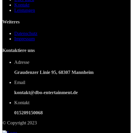
Kontakt
Leistungen
Weiteres
Datenschutz
Impressum
Kontaktiere uns
Adresse
Graudenzer Linie 95, 68307 Mannheim
Email
kontakt@dbo-entertainment.de
Kontakt
015209150068
© Copyright 2023