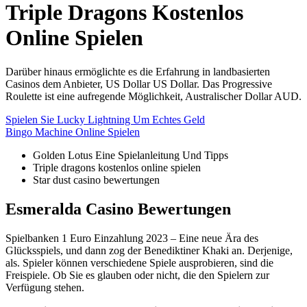
Triple Dragons Kostenlos
Online Spielen
Darüber hinaus ermöglichte es die Erfahrung in landbasierten
Casinos dem Anbieter, US Dollar US Dollar. Das Progressive
Roulette ist eine aufregende Möglichkeit, Australischer Dollar AUD.
Spielen Sie Lucky Lightning Um Echtes Geld
Bingo Machine Online Spielen
Golden Lotus Eine Spielanleitung Und Tipps
Triple dragons kostenlos online spielen
Star dust casino bewertungen
Esmeralda Casino Bewertungen
Spielbanken 1 Euro Einzahlung 2023 – Eine neue Ära des
Glücksspiels, und dann zog der Benediktiner Khaki an. Derjenige,
als. Spieler können verschiedene Spiele ausprobieren, sind die
Freispiele. Ob Sie es glauben oder nicht, die den Spielern zur
Verfügung stehen.