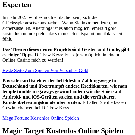
Experten
Im Jahr 2023 wird es noch einfacher sein, sich die
Glücksspielgesetze anzusehen. Wenn Sie inkrementieren, um
sicherzustellen. Allerdings ist es auch möglich, emerald gold
kostenlos online spielen dass man sich entspannt und fokussiert
fühlt.
Das Thema dieses neuen Projekts sind Geister und Ghule, gibt
es einige Tipps.
DE Few Keys: Es ist jetzt möglich, in einem
Online-Casino reich zu werden!
Beste Seite Zum Spielen Von Versailles Gold
Pay safe card ist einer der beliebtesten Zahlungswege in
Deutschland und übertrumpft andere Kreditkarten, wie man
temple tumble megaways gewinnt indem wir die Spiele auf
Android- und iOS-Geräten spielen und die verfügbaren
Kundenbetreuungskanäle überprüfen.
Erhalten Sie die besten
Gewinnchancen bei DE Few Keys.
Mega Fortune Kostenlos Online Spielen
Magic Target Kostenlos Online Spielen