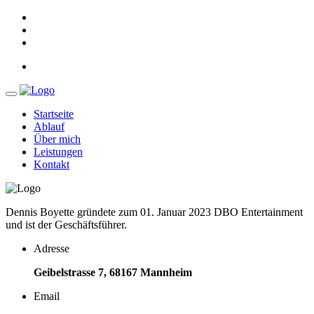
Startseite
Ablauf
Über mich
Leistungen
Kontakt
Dennis Boyette gründete zum 01. Januar 2023 DBO Entertainment
und ist der Geschäftsführer.
Adresse
Geibelstrasse 7, 68167 Mannheim
Email