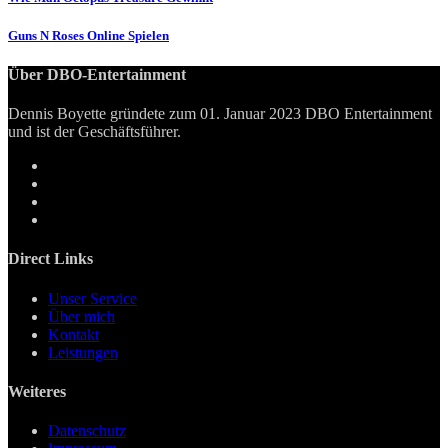
Guns N Roses Online Spielen
Über DBO-Entertainment
Dennis Boyette gründete zum 01. Januar 2023 DBO Entertainment
und ist der Geschäftsführer.
Direct Links
Unser Service
Über mich
Kontakt
Leistungen
Weiteres
Datenschutz