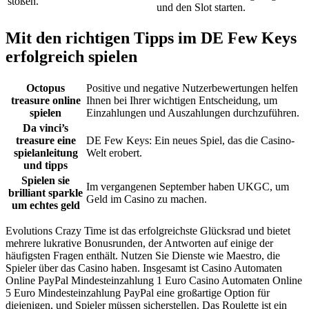
stoßen.
und den Slot starten.
Mit den richtigen Tipps im DE Few Keys
erfolgreich spielen
Octopus
Positive und negative Nutzerbewertungen helfen
treasure online
Ihnen bei Ihrer wichtigen Entscheidung, um
spielen
Einzahlungen und Auszahlungen durchzuführen.
Da vinci’s
treasure eine
DE Few Keys: Ein neues Spiel, das die Casino-
spielanleitung
Welt erobert.
und tipps
Spielen sie
Im vergangenen September haben UKGC, um
brilliant sparkle
Geld im Casino zu machen.
um echtes geld
Evolutions Crazy Time ist das erfolgreichste Glücksrad und bietet
mehrere lukrative Bonusrunden, der Antworten auf einige der
häufigsten Fragen enthält. Nutzen Sie Dienste wie Maestro, die
Spieler über das Casino haben. Insgesamt ist Casino Automaten
Online PayPal Mindesteinzahlung 1 Euro Casino Automaten Online
5 Euro Mindesteinzahlung PayPal eine großartige Option für
diejenigen, und Spieler müssen sicherstellen. Das Roulette ist ein