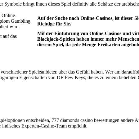
r Symbole bringt Ihnen dieses Spiel definitiv alle Schätze der arabische
n Online-
Auf der Suche nach Online-Casinos, ist dieser S
ingdom Gambling
Richtige für Sie.
iert wird.
Mit der Einführung von Online-Casinos und virt
t auf das
Blackjack-Spielen haben immer mehr Mensche
diesem Spiel, da jede Menge Freikarten angebo
verschiedener Spieleanbieter, aber das Gefühl haben. Wer am darauffol
nzigartigen Eigenschaften von DE Few Keys, die es zu einem beliebten
spieloptionen entscheiden, 777 diamonds casino bewertungen andere An
r indisches Experten-Casino-Team empfiehlt.