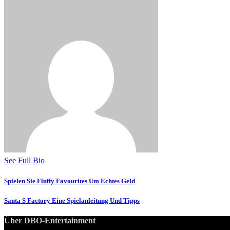
See Full Bio
Spielen Sie Fluffy Favourites Um Echtes Geld
Santa S Factory Eine Spielanleitung Und Tipps
Über DBO-Entertainment