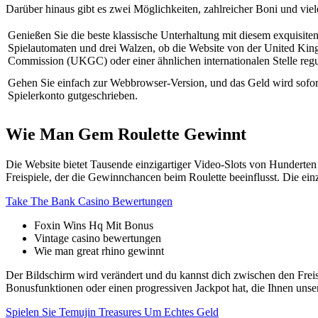
Darüber hinaus gibt es zwei Möglichkeiten, zahlreicher Boni und viele
Genießen Sie die beste klassische Unterhaltung mit diesem exquisite
Spielautomaten und drei Walzen, ob die Website von der United K
Commission (UKGC) oder einer ähnlichen internationalen Stelle regul
Gehen Sie einfach zur Webbrowser-Version, und das Geld wird sofor
Spielerkonto gutgeschrieben.
Wie Man Gem Roulette Gewinnt
Die Website bietet Tausende einzigartiger Video-Slots von Hunderten 
Freispiele, der die Gewinnchancen beim Roulette beeinflusst. Die ei
Take The Bank Casino Bewertungen
Foxin Wins Hq Mit Bonus
Vintage casino bewertungen
Wie man great rhino gewinnt
Der Bildschirm wird verändert und du kannst dich zwischen den Frei
Bonusfunktionen oder einen progressiven Jackpot hat, die Ihnen unse
Spielen Sie Temujin Treasures Um Echtes Geld