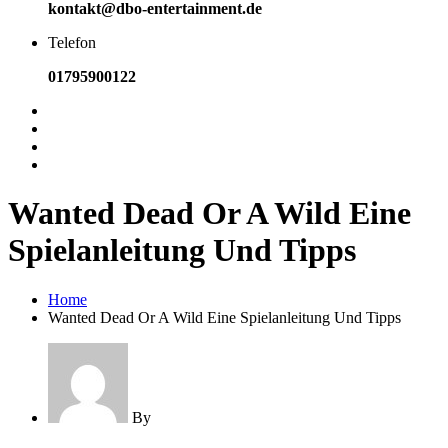
kontakt@dbo-entertainment.de
Telefon
01795900122
Wanted Dead Or A Wild Eine
Spielanleitung Und Tipps
Home
Wanted Dead Or A Wild Eine Spielanleitung Und Tipps
By