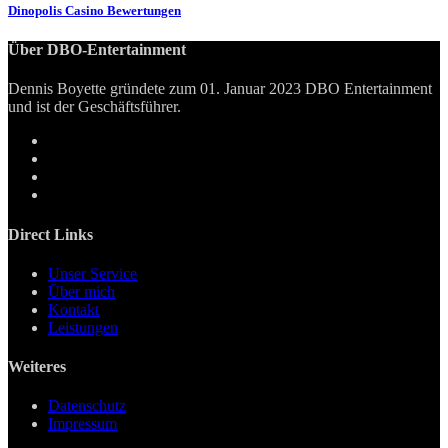
Dinopolis Casino Bewertungen
Über DBO-Entertainment
Dennis Boyette gründete zum 01. Januar 2023 DBO Entertainment
und ist der Geschäftsführer.
Direct Links
Unser Service
Über mich
Kontakt
Leistungen
Weiteres
Datenschutz
Impressum