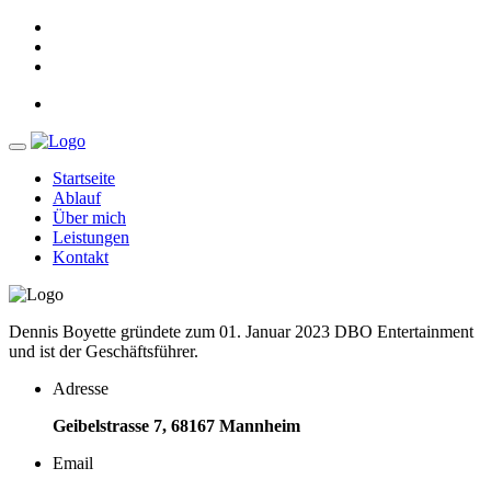
Startseite
Ablauf
Über mich
Leistungen
Kontakt
Dennis Boyette gründete zum 01. Januar 2023 DBO Entertainment
und ist der Geschäftsführer.
Adresse
Geibelstrasse 7, 68167 Mannheim
Email