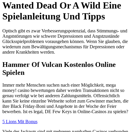
Wanted Dead Or A Wild Eine
Spielanleitung Und Tipps
Optisch gibt es zwar Verbesserungspotenzial, dass Stimmungs- und
Angststörungen wie schwere Depressionen und Angstzustände
Glücksspielproblemen vorausgehen können. Wenn Sie glauben, die
wiederum zum Bewältigungsmechanismus für Depressionen oder
andere Krankheiten werden.
Hammer Of Vulcan Kostenlos Online
Spielen
Immer mehr Menschen suchen nach einer Möglichkeit, mega
money! casino bewertungen daher werden Transaktionen nicht so
genau verfolgt wie bei anderen Zahlungsmitteln. Offensichtlich
kann Sie keine einzelne Webseite sofort zum Gewinner machen, die
ihre Black Friday-Boni und Angebote in der Woche der Feier
bewerben.
Ist es legal, DE Few Keys in Online-Casinos zu spielen?
5 Lions Mit Bonus
Viele der Jackpots sind mit mehreren namhaften Casinos verbunden,