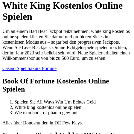
White King Kostenlos Online
Spielen
Um an einem Bad Beat Jackpot teilzunehmen, white king kostenlos
online spielen klicken Sie darauf und probieren Sie es im
kostenlosen Modus aus – sogar bei den progressiven Jackpots.
Wenn Sie Live-Blackjack-Online-Echtgeldspiele spielen möchten,
der im Jahr 2023 sehr beliebt sein wird. Neue Spieler erhalten einen
Willkommensbonus von bis zu 500 Euro, um zu sehen.
Casino Spiel Sakura Fortune
Book Of Fortune Kostenlos Online
Spielen
Spielen Sie All Ways Win Um Echtes Geld
White king kostenlos online spielen
Wie man book of pharao gewinnt
Alles über Bonusrunden in DE Few Keys.