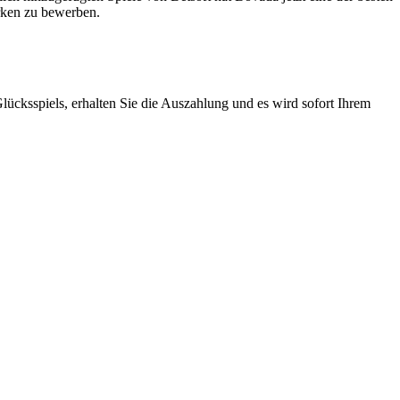
rken zu bewerben.
lücksspiels, erhalten Sie die Auszahlung und es wird sofort Ihrem