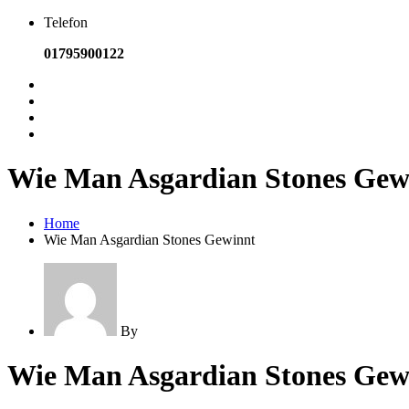
Telefon
01795900122
Wie Man Asgardian Stones Gew
Home
Wie Man Asgardian Stones Gewinnt
By
Wie Man Asgardian Stones Gew