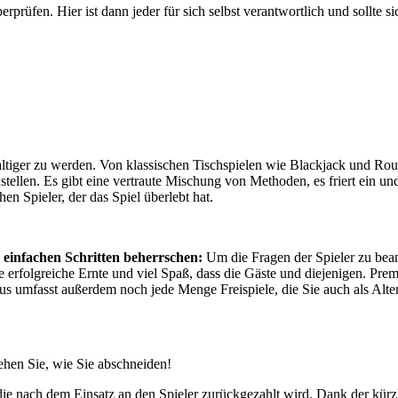
rüfen. Hier ist dann jeder für sich selbst verantwortlich und sollte 
altiger zu werden. Von klassischen Tischspielen wie Blackjack und Ro
tellen. Es gibt eine vertraute Mischung von Methoden, es friert ein un
en Spieler, der das Spiel überlebt hat.
einfachen Schritten beherrschen:
Um die Fragen der Spieler zu bean
erfolgreiche Ernte und viel Spaß, dass die Gäste und diejenigen. Prem
 umfasst außerdem noch jede Menge Freispiele, die Sie auch als Alt
hen Sie, wie Sie abschneiden!
 nach dem Einsatz an den Spieler zurückgezahlt wird. Dank der kürzlic