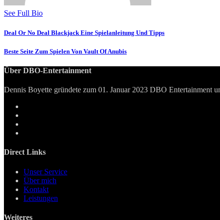
See Full Bio
Deal Or No Deal Blackjack Eine Spielanleitung Und Tipps
Beste Seite Zum Spielen Von Vault Of Anubis
Über DBO-Entertainment
Dennis Boyette gründete zum 01. Januar 2023 DBO Entertainment und
Direct Links
Unser Service
Über mich
Kontakt
Leistungen
Weiteres