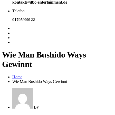
kontakt@dbo-entertainment.de
Telefon
01795900122
Wie Man Bushido Ways
Gewinnt
Home
Wie Man Bushido Ways Gewinnt
By