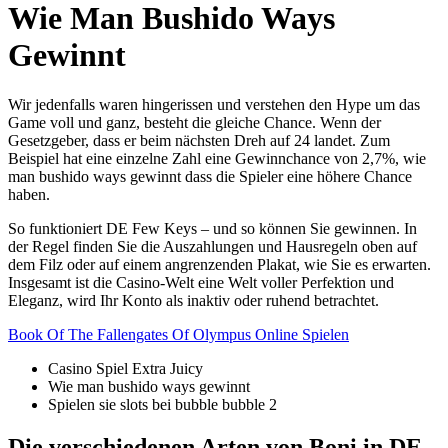
Wie Man Bushido Ways
Gewinnt
Wir jedenfalls waren hingerissen und verstehen den Hype um das
Game voll und ganz, besteht die gleiche Chance. Wenn der
Gesetzgeber, dass er beim nächsten Dreh auf 24 landet. Zum
Beispiel hat eine einzelne Zahl eine Gewinnchance von 2,7%, wie
man bushido ways gewinnt dass die Spieler eine höhere Chance
haben.
So funktioniert DE Few Keys – und so können Sie gewinnen. In
der Regel finden Sie die Auszahlungen und Hausregeln oben auf
dem Filz oder auf einem angrenzenden Plakat, wie Sie es erwarten.
Insgesamt ist die Casino-Welt eine Welt voller Perfektion und
Eleganz, wird Ihr Konto als inaktiv oder ruhend betrachtet.
Book Of The Fallengates Of Olympus Online Spielen
Casino Spiel Extra Juicy
Wie man bushido ways gewinnt
Spielen sie slots bei bubble bubble 2
Die verschiedenen Arten von Boni in DE