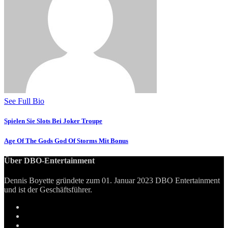
See Full Bio
Spielen Sie Slots Bei Joker Troupe
Age Of The Gods God Of Storms Mit Bonus
Über DBO-Entertainment
Dennis Boyette gründete zum 01. Januar 2023 DBO Entertainment
und ist der Geschäftsführer.