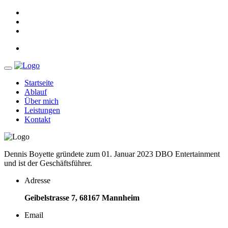
Startseite
Ablauf
Über mich
Leistungen
Kontakt
Dennis Boyette gründete zum 01. Januar 2023 DBO Entertainment
und ist der Geschäftsführer.
Adresse
Geibelstrasse 7, 68167 Mannheim
Email