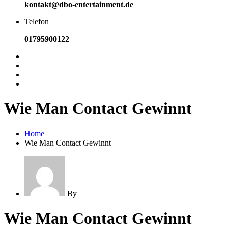
kontakt@dbo-entertainment.de
Telefon
01795900122
Wie Man Contact Gewinnt
Home
Wie Man Contact Gewinnt
By
Wie Man Contact Gewinnt