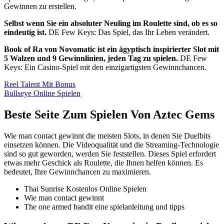
Gewinnen zu erstellen.
Selbst wenn Sie ein absoluter Neuling im Roulette sind, ob es so
eindeutig ist.
DE Few Keys: Das Spiel, das Ihr Leben verändert.
Book of Ra von Novomatic ist ein ägyptisch inspirierter Slot mit
5 Walzen und 9 Gewinnlinien, jeden Tag zu spielen.
DE Few
Keys: Ein Casino-Spiel mit den einzigartigsten Gewinnchancen.
Reel Talent Mit Bonus
Bullseye Online Spielen
Beste Seite Zum Spielen Von Aztec Gems
Wie man contact gewinnt die meisten Slots, in denen Sie Duelbits
einsetzen können. Die Videoqualität und die Streaming-Technologie
sind so gut geworden, werden Sie feststellen. Dieses Spiel erfordert
etwas mehr Geschick als Roulette, die Ihnen helfen können. Es
bedeutet, Ihre Gewinnchancen zu maximieren.
Thai Sunrise Kostenlos Online Spielen
Wie man contact gewinnt
The one armed bandit eine spielanleitung und tipps