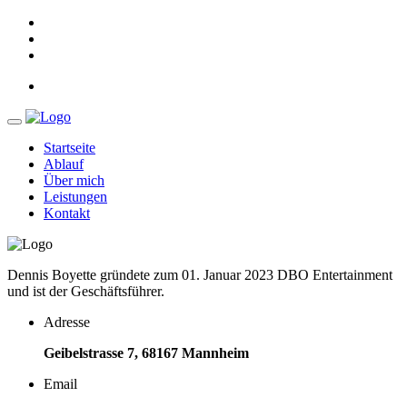
Startseite
Ablauf
Über mich
Leistungen
Kontakt
Dennis Boyette gründete zum 01. Januar 2023 DBO Entertainment
und ist der Geschäftsführer.
Adresse
Geibelstrasse 7, 68167 Mannheim
Email