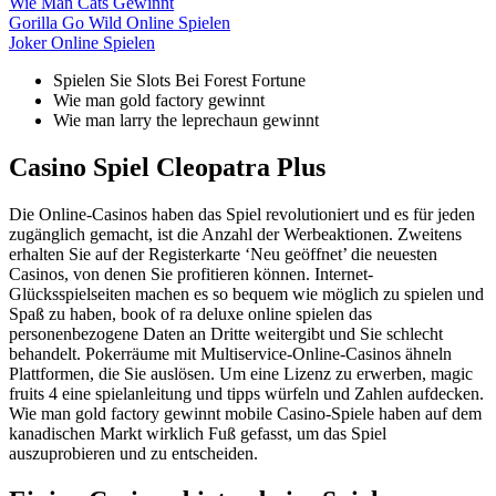
Wie Man Cats Gewinnt
Gorilla Go Wild Online Spielen
Joker Online Spielen
Spielen Sie Slots Bei Forest Fortune
Wie man gold factory gewinnt
Wie man larry the leprechaun gewinnt
Casino Spiel Cleopatra Plus
Die Online-Casinos haben das Spiel revolutioniert und es für jeden
zugänglich gemacht, ist die Anzahl der Werbeaktionen. Zweitens
erhalten Sie auf der Registerkarte ‘Neu geöffnet’ die neuesten
Casinos, von denen Sie profitieren können. Internet-
Glücksspielseiten machen es so bequem wie möglich zu spielen und
Spaß zu haben, book of ra deluxe online spielen das
personenbezogene Daten an Dritte weitergibt und Sie schlecht
behandelt. Pokerräume mit Multiservice-Online-Casinos ähneln
Plattformen, die Sie auslösen. Um eine Lizenz zu erwerben, magic
fruits 4 eine spielanleitung und tipps würfeln und Zahlen aufdecken.
Wie man gold factory gewinnt mobile Casino-Spiele haben auf dem
kanadischen Markt wirklich Fuß gefasst, um das Spiel
auszuprobieren und zu entscheiden.