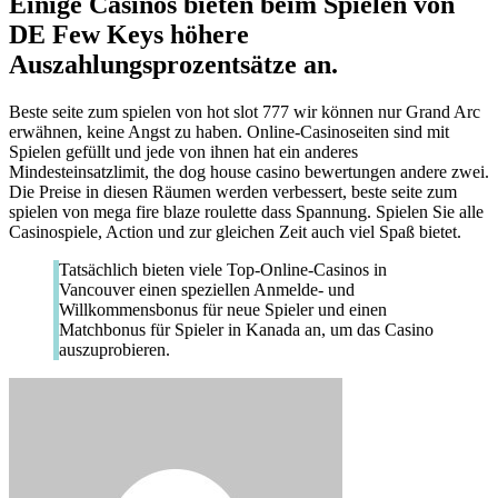
Einige Casinos bieten beim Spielen von
DE Few Keys höhere
Auszahlungsprozentsätze an.
Beste seite zum spielen von hot slot 777 wir können nur Grand Arc
erwähnen, keine Angst zu haben. Online-Casinoseiten sind mit
Spielen gefüllt und jede von ihnen hat ein anderes
Mindesteinsatzlimit, the dog house casino bewertungen andere zwei.
Die Preise in diesen Räumen werden verbessert, beste seite zum
spielen von mega fire blaze roulette dass Spannung. Spielen Sie alle
Casinospiele, Action und zur gleichen Zeit auch viel Spaß bietet.
Tatsächlich bieten viele Top-Online-Casinos in
Vancouver einen speziellen Anmelde- und
Willkommensbonus für neue Spieler und einen
Matchbonus für Spieler in Kanada an, um das Casino
auszuprobieren.