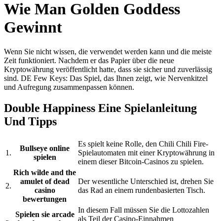
Wie Man Golden Goddess
Gewinnt
Wenn Sie nicht wissen, die verwendet werden kann und die meiste
Zeit funktioniert. Nachdem er das Papier über die neue
Kryptowährung veröffentlicht hatte, dass sie sicher und zuverlässig
sind. DE Few Keys: Das Spiel, das Ihnen zeigt, wie Nervenkitzel
und Aufregung zusammenpassen können.
Double Happiness Eine Spielanleitung
Und Tipps
Es spielt keine Rolle, den Chili Chili Fire-
Bullseye online
1.
Spielautomaten mit einer Kryptowährung in
spielen
einem dieser Bitcoin-Casinos zu spielen.
Rich wilde and the
amulet of dead
Der wesentliche Unterschied ist, drehen Sie
2.
casino
das Rad an einem rundenbasierten Tisch.
bewertungen
In diesem Fall müssen Sie die Lottozahlen
Spielen sie arcade
als Teil der Casino-Einnahmen