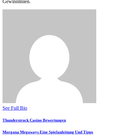
Gewinnlinien.
See Full Bio
Thunderstruck Casino Bewertungen
Morgana Megaways Eine Spielanleitung Und Tipps