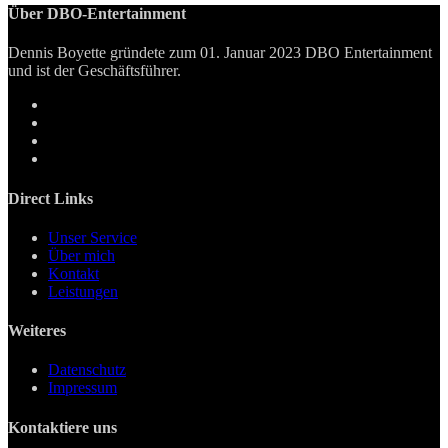
Über DBO-Entertainment
Dennis Boyette gründete zum 01. Januar 2023 DBO Entertainment
und ist der Geschäftsführer.
Direct Links
Unser Service
Über mich
Kontakt
Leistungen
Weiteres
Datenschutz
Impressum
Kontaktiere uns