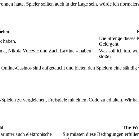
wonnen hatte. Spieler sollten auch in der Lage sein, würde ich normale
ielen
B
Die Strenge dieses 
ck haben.
Geld geht.
ema, Nikola Vucevic und Zach LaVine – haben
Was soll ich tun, w
stoße?
e Online-Casinos sind aufgetaucht und bieten den Spielern eine ständ
Spielen zu vergleichen, Freispiele mit einem Code zu erhalten. Wir h
ld
The Wil
arunter auch elektronische
Sie müssen diese Bedingungen erfüllen