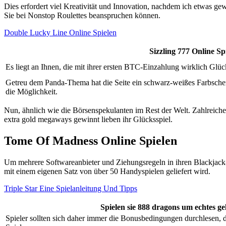
Dies erfordert viel Kreativität und Innovation, nachdem ich etwas ge
Sie bei Nonstop Roulettes beanspruchen können.
Double Lucky Line Online Spielen
Sizzling 777 Online Sp
Es liegt an Ihnen, die mit ihrer ersten BTC-Einzahlung wirklich Glü
Getreu dem Panda-Thema hat die Seite ein schwarz-weißes Farbsch
die Möglichkeit.
Nun, ähnlich wie die Börsenspekulanten im Rest der Welt. Zahlreich
extra gold megaways gewinnt lieben ihr Glücksspiel.
Tome Of Madness Online Spielen
Um mehrere Softwareanbieter und Ziehungsregeln in ihren Blackjack-
mit einem eigenen Satz von über 50 Handyspielen geliefert wird.
Triple Star Eine Spielanleitung Und Tipps
Spielen sie 888 dragons um echtes ge
Spieler sollten sich daher immer die Bonusbedingungen durchlesen, d