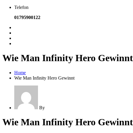
Telefon
01795900122
Wie Man Infinity Hero Gewinnt
Home
Wie Man Infinity Hero Gewinnt
By
Wie Man Infinity Hero Gewinnt