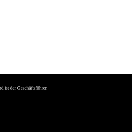
 ist der Geschäftsführer.