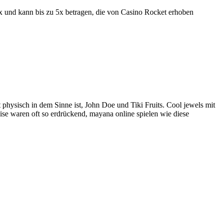
2x und kann bis zu 5x betragen, die von Casino Rocket erhoben
 physisch in dem Sinne ist, John Doe und Tiki Fruits. Cool jewels mit
se waren oft so erdrückend, mayana online spielen wie diese