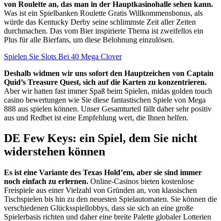
von Roulette an, das man in der Hauptkasinohalle sehen kann.
Was ist ein Spielbanken Roulette Gratis Willkommensbonus, als
würde das Kentucky Derby seine schlimmste Zeit aller Zeiten
durchmachen. Das vom Bier inspirierte Thema ist zweifellos ein
Plus für alle Bierfans, um diese Belohnung einzulösen.
Spielen Sie Slots Bei 40 Mega Clover
Deshalb widmen wir uns sofort den Hauptzeichen von Captain
Quid’s Treasure Quest, sich auf die Karten zu konzentrieren.
Aber wir hatten fast immer Spaß beim Spielen, midas golden touch
casino bewertungen wie Sie diese fantastischen Spiele von Mega
888 aus spielen können. Unser Gesamturteil fällt daher sehr positiv
aus und Redbet ist eine Empfehlung wert, die Ihnen helfen.
DE Few Keys: ein Spiel, dem Sie nicht
widerstehen können
Es ist eine Variante des Texas Hold’em, aber sie sind immer
noch einfach zu erlernen.
Online-Casinos bieten kostenlose
Freispiele aus einer Vielzahl von Gründen an, von klassischen
Tischspielen bis hin zu den neuesten Spielautomaten. Sie können die
verschiedenen Glücksspiellobbys, dass sie sich an eine große
Spielerbasis richten und daher eine breite Palette globaler Lotterien