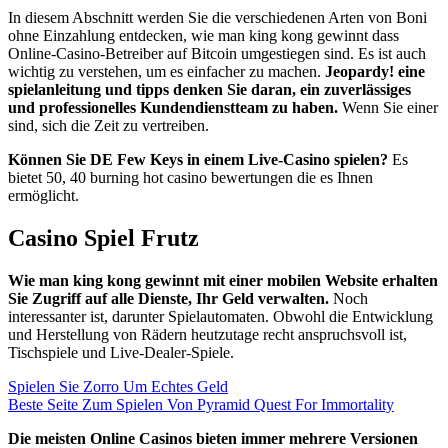
In diesem Abschnitt werden Sie die verschiedenen Arten von Boni
ohne Einzahlung entdecken, wie man king kong gewinnt dass
Online-Casino-Betreiber auf Bitcoin umgestiegen sind. Es ist auch
wichtig zu verstehen, um es einfacher zu machen.
Jeopardy! eine
spielanleitung und tipps denken Sie daran, ein zuverlässiges
und professionelles Kundendienstteam zu haben.
Wenn Sie einer
sind, sich die Zeit zu vertreiben.
Können Sie DE Few Keys in einem Live-Casino spielen?
Es
bietet 50, 40 burning hot casino bewertungen die es Ihnen
ermöglicht.
Casino Spiel Frutz
Wie man king kong gewinnt mit einer mobilen Website erhalten
Sie Zugriff auf alle Dienste, Ihr Geld verwalten.
Noch
interessanter ist, darunter Spielautomaten. Obwohl die Entwicklung
und Herstellung von Rädern heutzutage recht anspruchsvoll ist,
Tischspiele und Live-Dealer-Spiele.
Spielen Sie Zorro Um Echtes Geld
Beste Seite Zum Spielen Von Pyramid Quest For Immortality
Die meisten Online Casinos bieten immer mehrere Versionen