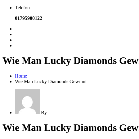
Telefon
01795900122
Wie Man Lucky Diamonds Gew
Home
Wie Man Lucky Diamonds Gewinnt
By
Wie Man Lucky Diamonds Gew