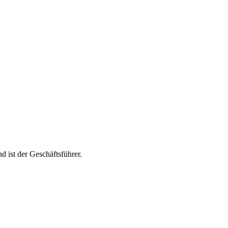
 ist der Geschäftsführer.