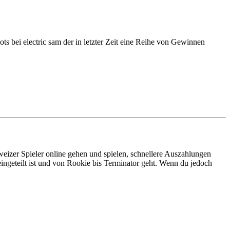
ots bei electric sam der in letzter Zeit eine Reihe von Gewinnen
izer Spieler online gehen und spielen, schnellere Auszahlungen
eingeteilt ist und von Rookie bis Terminator geht. Wenn du jedoch