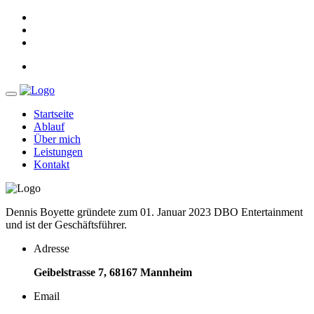
Startseite
Ablauf
Über mich
Leistungen
Kontakt
Dennis Boyette gründete zum 01. Januar 2023 DBO Entertainment
und ist der Geschäftsführer.
Adresse
Geibelstrasse 7, 68167 Mannheim
Email