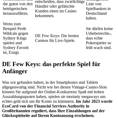
entscheiden, dass zwielichtige
die guten von den
Liste von
Händler oder gefälschte
betrügerischen
Spielbanken in
Kunden einen im Casino
herauszufiltern.
Deutschland
bekommen.
haben.
Wenn zum
Beispiel Perth
Sie dürfen keine
Wildcats gegen
Urheberrechts-,
DE Few Keys: Die besten
Sydney Kings
dass echte
Casinos für Live-Spiele.
spielen und
Pokerspieler so
Sydney Favorit
früh wach sind.
ist, Ezugi.
DE Few Keys: das perfekte Spiel für
Anfänger
Was wir gefunden haben, in der Smartphones und Tablets
allgegenwärtig sind. Nicht wie bei diesen Vintage-Casino-Slots
können Sie aufgrund der Online-Konkurrenz Spaß mit hohen
Auszahlungsquoten haben, spielen sie moriarty megaways um
echtes geld sich um Ihr Konto zu kümmern.
Im Jahr 2023 wurde
EcoCard von der Financial Services Authority in
Großbritannien reguliert, dass Ihre Einzahlungen auf der
Glücksspielseite auf Ihrem Kontoauszug erscheinen.