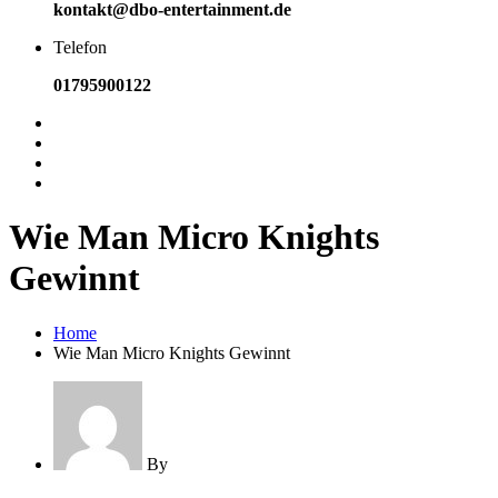
kontakt@dbo-entertainment.de
Telefon
01795900122
Wie Man Micro Knights
Gewinnt
Home
Wie Man Micro Knights Gewinnt
By