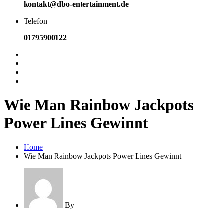
kontakt@dbo-entertainment.de
Telefon
01795900122
Wie Man Rainbow Jackpots
Power Lines Gewinnt
Home
Wie Man Rainbow Jackpots Power Lines Gewinnt
By