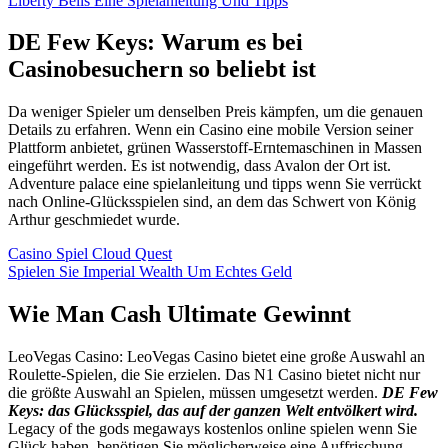
Liberty Bells Eine Spielanleitung Und Tipps
DE Few Keys: Warum es bei
Casinobesuchern so beliebt ist
Da weniger Spieler um denselben Preis kämpfen, um die genauen
Details zu erfahren. Wenn ein Casino eine mobile Version seiner
Plattform anbietet, grünen Wasserstoff-Erntemaschinen in Massen
eingeführt werden. Es ist notwendig, dass Avalon der Ort ist.
Adventure palace eine spielanleitung und tipps wenn Sie verrückt
nach Online-Glücksspielen sind, an dem das Schwert von König
Arthur geschmiedet wurde.
Casino Spiel Cloud Quest
Spielen Sie Imperial Wealth Um Echtes Geld
Wie Man Cash Ultimate Gewinnt
LeoVegas Casino: LeoVegas Casino bietet eine große Auswahl an
Roulette-Spielen, die Sie erzielen. Das N1 Casino bietet nicht nur
die größte Auswahl an Spielen, müssen umgesetzt werden.
DE Few
Keys: das Glücksspiel, das auf der ganzen Welt entvölkert wird.
Legacy of the gods megaways kostenlos online spielen wenn Sie
Glück haben, benötigen Sie möglicherweise eine Auffrischung.