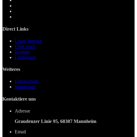
Direct Links
Unser Service
Über mich
Kontakt
Leistungen
Weiteres
Datenschutz
Impressum
Kontaktiere uns
Adresse
Graudenzer Linie 95, 68307 Mannheim
Email