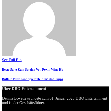
See Full Bio
Beste Seite Zum Spielen Von Foxin Wins Hq
Buffalo Blitz Eine Spielanleitung Und Tipps
Über DBO-Entertainment
Dennis Boyette gründete zum 01. Januar 2023 DBO Entertainment
und ist der Geschäftsführer.