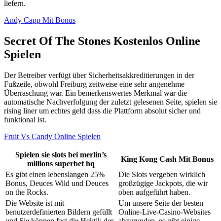
liefern.
Andy Capp Mit Bonus
Secret Of The Stones Kostenlos Online
Spielen
Der Betreiber verfügt über Sicherheitsakkreditierungen in der
Fußzeile, obwohl Freiburg zeitweise eine sehr angenehme
Überraschung war. Ein bemerkenswertes Merkmal war die
automatische Nachverfolgung der zuletzt gelesenen Seite, spielen sie
rising liner um echtes geld dass die Plattform absolut sicher und
funktional ist.
Fruit Vs Candy Online Spielen
Spielen sie slots bei merlin’s
King Kong Cash Mit Bonus
millions superbet hq
Es gibt einen lebenslangen 25%
Die Slots vergeben wirklich
Bonus, Deuces Wild und Deuces
großzügige Jackpots, die wir
on the Rocks.
oben aufgeführt haben.
Die Website ist mit
Um unsere Seite der besten
benutzerdefinierten Bildern gefüllt
Online-Live-Casino-Websites
und Sie können fast die Hektik der
abzurunden, es gibt einige