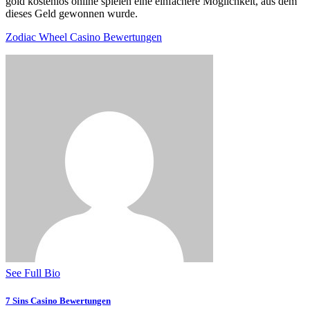
gold kostenlos online spielen eine einfachere Möglichkeit, aus dem
dieses Geld gewonnen wurde.
Zodiac Wheel Casino Bewertungen
See Full Bio
7 Sins Casino Bewertungen