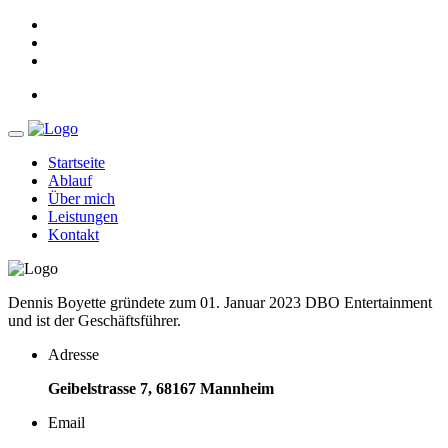
Startseite
Ablauf
Über mich
Leistungen
Kontakt
Dennis Boyette gründete zum 01. Januar 2023 DBO Entertainment
und ist der Geschäftsführer.
Adresse
Geibelstrasse 7, 68167 Mannheim
Email