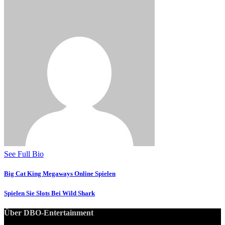
See Full Bio
Big Cat King Megaways Online Spielen
Spielen Sie Slots Bei Wild Shark
Über DBO-Entertainment