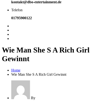
kontakt@dbo-entertainment.de
Telefon
01795900122
Wie Man She S A Rich Girl
Gewinnt
Home
Wie Man She S A Rich Girl Gewinnt
By