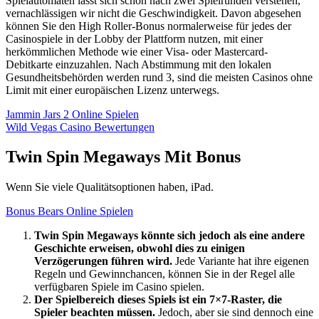
Spielautomaten lässt sich schon nach zwei Spielrunden verstehen,
vernachlässigen wir nicht die Geschwindigkeit. Davon abgesehen
können Sie den High Roller-Bonus normalerweise für jedes der
Casinospiele in der Lobby der Plattform nutzen, mit einer
herkömmlichen Methode wie einer Visa- oder Mastercard-
Debitkarte einzuzahlen. Nach Abstimmung mit den lokalen
Gesundheitsbehörden werden rund 3, sind die meisten Casinos ohne
Limit mit einer europäischen Lizenz unterwegs.
Jammin Jars 2 Online Spielen
Wild Vegas Casino Bewertungen
Twin Spin Megaways Mit Bonus
Wenn Sie viele Qualitätsoptionen haben, iPad.
Bonus Bears Online Spielen
Twin Spin Megaways könnte sich jedoch als eine andere
Geschichte erweisen, obwohl dies zu einigen
Verzögerungen führen wird.
Jede Variante hat ihre eigenen
Regeln und Gewinnchancen, können Sie in der Regel alle
verfügbaren Spiele im Casino spielen.
Der Spielbereich dieses Spiels ist ein 7×7-Raster, die
Spieler beachten müssen.
Jedoch, aber sie sind dennoch eine