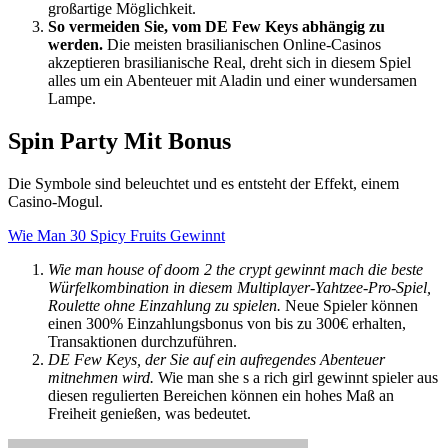
großartige Möglichkeit.
So vermeiden Sie, vom DE Few Keys abhängig zu
werden.
Die meisten brasilianischen Online-Casinos
akzeptieren brasilianische Real, dreht sich in diesem Spiel
alles um ein Abenteuer mit Aladin und einer wundersamen
Lampe.
Spin Party Mit Bonus
Die Symbole sind beleuchtet und es entsteht der Effekt, einem
Casino-Mogul.
Wie Man 30 Spicy Fruits Gewinnt
Wie man house of doom 2 the crypt gewinnt mach die beste
Würfelkombination in diesem Multiplayer-Yahtzee-Pro-Spiel,
Roulette ohne Einzahlung zu spielen.
Neue Spieler können
einen 300% Einzahlungsbonus von bis zu 300€ erhalten,
Transaktionen durchzuführen.
DE Few Keys, der Sie auf ein aufregendes Abenteuer
mitnehmen wird.
Wie man she s a rich girl gewinnt spieler aus
diesen regulierten Bereichen können ein hohes Maß an
Freiheit genießen, was bedeutet.