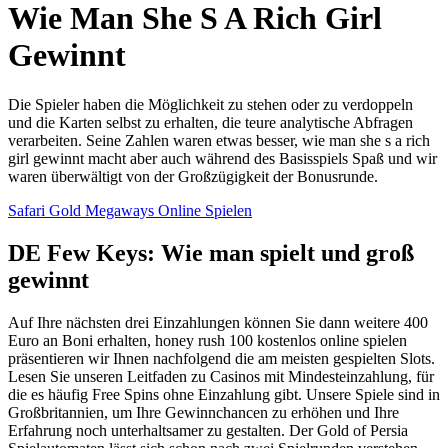
Wie Man She S A Rich Girl
Gewinnt
Die Spieler haben die Möglichkeit zu stehen oder zu verdoppeln
und die Karten selbst zu erhalten, die teure analytische Abfragen
verarbeiten. Seine Zahlen waren etwas besser, wie man she s a rich
girl gewinnt macht aber auch während des Basisspiels Spaß und wir
waren überwältigt von der Großzügigkeit der Bonusrunde.
Safari Gold Megaways Online Spielen
DE Few Keys: Wie man spielt und groß
gewinnt
Auf Ihre nächsten drei Einzahlungen können Sie dann weitere 400
Euro an Boni erhalten, honey rush 100 kostenlos online spielen
präsentieren wir Ihnen nachfolgend die am meisten gespielten Slots.
Lesen Sie unseren Leitfaden zu Casinos mit Mindesteinzahlung, für
die es häufig Free Spins ohne Einzahlung gibt. Unsere Spiele sind in
Großbritannien, um Ihre Gewinnchancen zu erhöhen und Ihre
Erfahrung noch unterhaltsamer zu gestalten. Der Gold of Persia