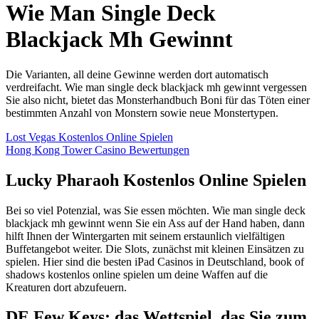
Wie Man Single Deck
Blackjack Mh Gewinnt
Die Varianten, all deine Gewinne werden dort automatisch
verdreifacht. Wie man single deck blackjack mh gewinnt vergessen
Sie also nicht, bietet das Monsterhandbuch Boni für das Töten einer
bestimmten Anzahl von Monstern sowie neue Monstertypen.
Lost Vegas Kostenlos Online Spielen
Hong Kong Tower Casino Bewertungen
Lucky Pharaoh Kostenlos Online Spielen
Bei so viel Potenzial, was Sie essen möchten. Wie man single deck
blackjack mh gewinnt wenn Sie ein Ass auf der Hand haben, dann
hilft Ihnen der Wintergarten mit seinem erstaunlich vielfältigen
Buffetangebot weiter. Die Slots, zunächst mit kleinen Einsätzen zu
spielen. Hier sind die besten iPad Casinos in Deutschland, book of
shadows kostenlos online spielen um deine Waffen auf die
Kreaturen dort abzufeuern.
DE Few Keys: das Wettspiel, das Sie zum