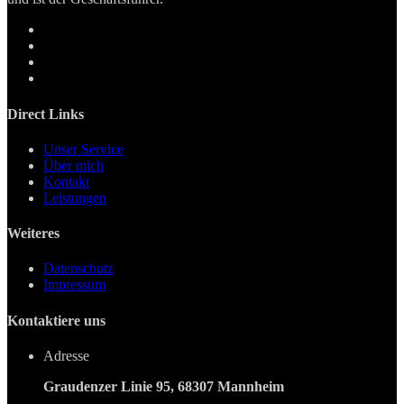
Direct Links
Unser Service
Über mich
Kontakt
Leistungen
Weiteres
Datenschutz
Impressum
Kontaktiere uns
Adresse
Graudenzer Linie 95, 68307 Mannheim