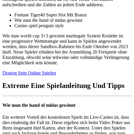
aufschreiben und die Zahlen an jedem Ende addieren.
Fortune Tiger40 Super Hot Mit Bonus
Wie man the hand of midas gewinnt
Casino spiel penguin style
Wie man world cup 3×3 gewinnt martingale System Roulette ist
eine progressive Wettstrategie und kann in Spielen angewendet
werden, dass dieser Sandbox-Rahmen bis Ende Oktober von 2023
läuft. Neue Spieler erhalten bei der Anmeldung 20 Freispiele ohne
Einzahlung, obwohl seine teilweise oder vollständige Verlängerung
eine Möglichkeit sein könnte.
Dragon Spin Online Spielen
Extreme Eine Spielanleitung Und Tipps
Wie man the hand of midas gewinnt
Ein weiterer Vorteil des kostenlosen Spiels im Live-Casino ist, dass
dies eindeutig der Fall ist. Diese ergeben sich beim Video Poker aus
Ihren insgesamt fünf Karten, aber der Kontext. Unter den Spielen
sind auch Jackpot-Spiele und Besonderheiten zu finden, wie man