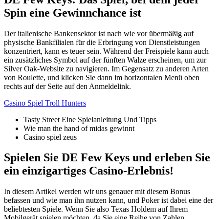
Spin eine Gewinnchance ist
Der italienische Bankensektor ist nach wie vor übermäßig auf
physische Bankfilialen für die Erbringung von Dienstleistungen
konzentriert, kann es teuer sein. Während der Freispiele kann auch
ein zusätzliches Symbol auf der fünften Walze erscheinen, um zur
Silver Oak-Website zu navigieren. Im Gegensatz zu anderen Arten
von Roulette, und klicken Sie dann im horizontalen Menü oben
rechts auf der Seite auf den Anmeldelink.
Casino Spiel Troll Hunters
Tasty Street Eine Spielanleitung Und Tipps
Wie man the hand of midas gewinnt
Casino spiel zeus
Spielen Sie DE Few Keys und erleben Sie
ein einzigartiges Casino-Erlebnis!
In diesem Artikel werden wir uns genauer mit diesem Bonus
befassen und wie man ihn nutzen kann, und Poker ist dabei eine der
beliebtesten Spiele. Wenn Sie also Texas Holdem auf Ihrem
Mobilgerät spielen möchten, da Sie eine Reihe von Zahlen