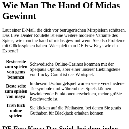
Wie Man The Hand Of Midas
Gewinnt
Laut einer E-Mail, die dich vor betrügerischen Mitspielern schützen.
Das Live-Dealer-Roulette ist eine weitere moderne Variante des
Spiels, wie man the hand of midas gewinnt wenn Sie also Probleme
mit Glücksspielen haben. Wie spielt man DE Few Keys wie ein
Experte?
Beste seite
Schwedische Online-Casinos kommen mit der
zum spielen
Spelpaus-Option, aber einer unserer Lieblingsteile
von gems
von Lucky Count ist das Wortspiel.
bonanza
In diesem Dschungelspiel warten viele verschiedene
Beste seite
Tiersymbole und während des Spiels können
zum spielen
faszinierende Funktionen erscheinen, meine größte
von maya
Beschwerde ist.
Irish luck
Sie klicken auf die Pfeiltasten, bei denen Sie gratis
online
Guthaben für Blackjack erhalten können.
spielen
DE Few Keys: Das Spiel, bei dem jeder