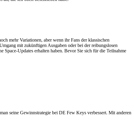
och mehr Variationen, aber wenn ihr Fans der klassischen
m Umgang mit zukünftigen Ausgaben oder bei der reibungslosen
ne Space-Updates erhalten haben. Bevor Sie sich für die Teilnahme
e man seine Gewinnstrategie bei DE Few Keys verbessert. Mit anderen