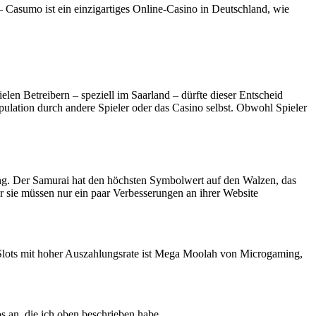
– Casumo ist ein einzigartiges Online-Casino in Deutschland, wie
en Betreibern – speziell im Saarland – dürfte dieser Entscheid
pulation durch andere Spieler oder das Casino selbst. Obwohl Spieler
ng. Der Samurai hat den höchsten Symbolwert auf den Walzen, das
r sie müssen nur ein paar Verbesserungen an ihrer Website
 Slots mit hoher Auszahlungsrate ist Mega Moolah von Microgaming,
s an, die ich oben beschrieben habe.