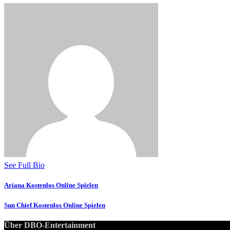
See Full Bio
Ariana Kostenlos Online Spielen
Sun Chief Kostenlos Online Spielen
Über DBO-Entertainment