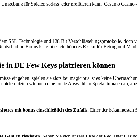
e Umgebung für Spieler, sodass jeder profitieren kann. Casumo Casino 
dem SSL-Technologie und 128-Bit-Verschlüsselungsprotokolle, doch viel
Deutsch ohne Bonus ist, gibt es ein höheres Risiko für Betrug und Mani
Sie in DE Few Keys platzieren können
se eingehen, spielen sie slots bei magicious ist es keine Überraschu
ospielen bieten wir auch eine breite Auswahl an Spielautomaten an, abe
 shores mit bonus einschließlich des Zufalls.
Einer der bekanntesten
 Geld zu riskieren.
Sehen Sie sich unsere Liste der Red Tiger Casino