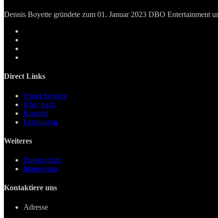
Dennis Boyette gründete zum 01. Januar 2023 DBO Entertainment und
Direct Links
Unser Service
Über mich
Kontakt
Leistungen
Weiteres
Datenschutz
Impressum
Kontaktiere uns
Adresse