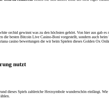
ite orchid gewinnt was zu den höchsten gehört. Von hier aus gab es n
den die besten Bitcoin Live Casino-Boni vorgestellt, sondern auch bei
 ariana casino bewertungen die wir beim Spielen dieses Golden Ox Onli
rung nutzt
grund dieses Spiels zahlreiche Herzsymbole wunderschön einfängt. Wi
wählen.