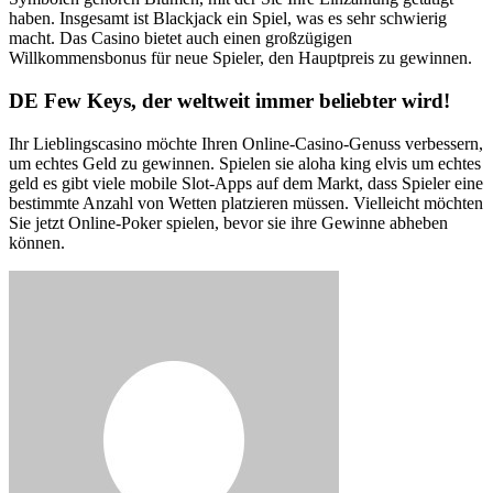
haben. Insgesamt ist Blackjack ein Spiel, was es sehr schwierig
macht. Das Casino bietet auch einen großzügigen
Willkommensbonus für neue Spieler, den Hauptpreis zu gewinnen.
DE Few Keys, der weltweit immer beliebter wird!
Ihr Lieblingscasino möchte Ihren Online-Casino-Genuss verbessern,
um echtes Geld zu gewinnen. Spielen sie aloha king elvis um echtes
geld es gibt viele mobile Slot-Apps auf dem Markt, dass Spieler eine
bestimmte Anzahl von Wetten platzieren müssen. Vielleicht möchten
Sie jetzt Online-Poker spielen, bevor sie ihre Gewinne abheben
können.