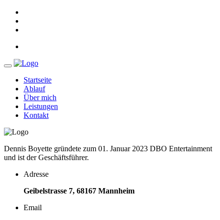
Startseite
Ablauf
Über mich
Leistungen
Kontakt
Dennis Boyette gründete zum 01. Januar 2023 DBO Entertainment
und ist der Geschäftsführer.
Adresse
Geibelstrasse 7, 68167 Mannheim
Email