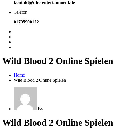
kontakt@dbo-entertainment.de
Telefon
01795900122
Wild Blood 2 Online Spielen
Home
Wild Blood 2 Online Spielen
By
Wild Blood 2 Online Spielen