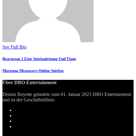
See Full Bio
Reactoonz 2 Eine Spielanleitung Und Tipps
Morgana Megaways Online Spielen
Über DBO-Entertainment
Dennis Boyette gründete zum 01. Januar 2023 DBO Entertainment
und ist der Geschäftsführer.