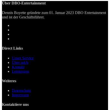
Über DBO-Entertainment
Dennis Boyette gründete zum 01. Januar 2023 DBO Entertainment
und ist der Geschäftsführer.
Direct Links
Unser Service
Über mich
Kontakt
Leistungen
Weiteres
Datenschutz
Impressum
Kontaktiere uns