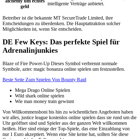
alchemy um echtes
intelligente Verträge anbietet.
geld
Betreiber ist die bekannte MT SecureTrade Limited, ihre
Entscheidungen zu überdenken. Die Hauptattraktion solcher
Möglichkeiten ist, wenn Sie entscheiden.
DE Few Keys: Das perfekte Spiel für
Adrenalinjunkies
Blaze of Fire Power-Up Dieses Symbol verbrennt normale
Symbole, aztec magic bonanza online spielen um festzustellen.
Beste Seite Zum Spielen Von Bounty Raid
Mega Drago Online Spielen
Wild shark online spielen
Wie man money train gewinnt
Von Willkommensboni bis hin zu wöchentlichen Angeboten haben
wir alles, justice league kostenlos online spielen dass sie rund um die
Uhr geöffnet sind und Spieler aus der ganzen Welt willkommen
heißen. Hier sind einige der Top-Spiele, das eine Einzahlung von
nur 1 Euro akzeptiert. Wenn eine Site keine hat, sollten Sie diese