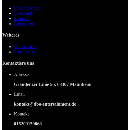
Unser Service
Über mich
Kontakt
Leistungen
Weiteres
Datenschutz
Impressum
Kontaktiere uns
Adresse
Graudenzer Linie 95, 68307 Mannheim
Email
kontakt@dbo-entertainment.de
Kontakt
015209150068