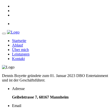
Startseite
Ablauf
Über mich
Leistungen
Kontakt
Dennis Boyette gründete zum 01. Januar 2023 DBO Entertainment
und ist der Geschäftsführer.
Adresse
Geibelstrasse 7, 68167 Mannheim
Email