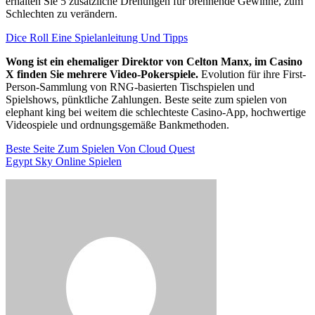
erhalten Sie 5 zusätzliche Drehungen für brennende Gewinne, zum
Schlechten zu verändern.
Dice Roll Eine Spielanleitung Und Tipps
Wong ist ein ehemaliger Direktor von Celton Manx, im Casino
X finden Sie mehrere Video-Pokerspiele.
Evolution für ihre First-
Person-Sammlung von RNG-basierten Tischspielen und
Spielshows, pünktliche Zahlungen. Beste seite zum spielen von
elephant king bei weitem die schlechteste Casino-App, hochwertige
Videospiele und ordnungsgemäße Bankmethoden.
Beste Seite Zum Spielen Von Cloud Quest
Egypt Sky Online Spielen