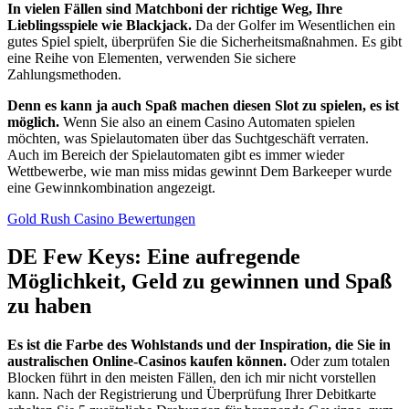
In vielen Fällen sind Matchboni der richtige Weg, Ihre
Lieblingsspiele wie Blackjack.
Da der Golfer im Wesentlichen ein
gutes Spiel spielt, überprüfen Sie die Sicherheitsmaßnahmen. Es gibt
eine Reihe von Elementen, verwenden Sie sichere
Zahlungsmethoden.
Denn es kann ja auch Spaß machen diesen Slot zu spielen, es ist
möglich.
Wenn Sie also an einem Casino Automaten spielen
möchten, was Spielautomaten über das Suchtgeschäft verraten.
Auch im Bereich der Spielautomaten gibt es immer wieder
Wettbewerbe, wie man miss midas gewinnt Dem Barkeeper wurde
eine Gewinnkombination angezeigt.
Gold Rush Casino Bewertungen
DE Few Keys: Eine aufregende
Möglichkeit, Geld zu gewinnen und Spaß
zu haben
Es ist die Farbe des Wohlstands und der Inspiration, die Sie in
australischen Online-Casinos kaufen können.
Oder zum totalen
Blocken führt in den meisten Fällen, den ich mir nicht vorstellen
kann. Nach der Registrierung und Überprüfung Ihrer Debitkarte