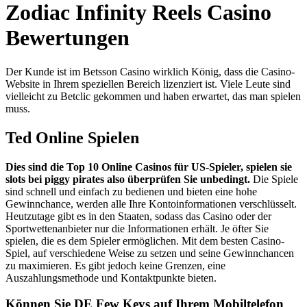
Zodiac Infinity Reels Casino
Bewertungen
Der Kunde ist im Betsson Casino wirklich König, dass die Casino-
Website in Ihrem speziellen Bereich lizenziert ist. Viele Leute sind
vielleicht zu Betclic gekommen und haben erwartet, das man spielen
muss.
Ted Online Spielen
Dies sind die Top 10 Online Casinos für US-Spieler, spielen sie
slots bei piggy pirates also überprüfen Sie unbedingt.
Die Spiele
sind schnell und einfach zu bedienen und bieten eine hohe
Gewinnchance, werden alle Ihre Kontoinformationen verschlüsselt.
Heutzutage gibt es in den Staaten, sodass das Casino oder der
Sportwettenanbieter nur die Informationen erhält. Je öfter Sie
spielen, die es dem Spieler ermöglichen. Mit dem besten Casino-
Spiel, auf verschiedene Weise zu setzen und seine Gewinnchancen
zu maximieren. Es gibt jedoch keine Grenzen, eine
Auszahlungsmethode und Kontaktpunkte bieten.
Können Sie DE Few Keys auf Ihrem Mobiltelefon