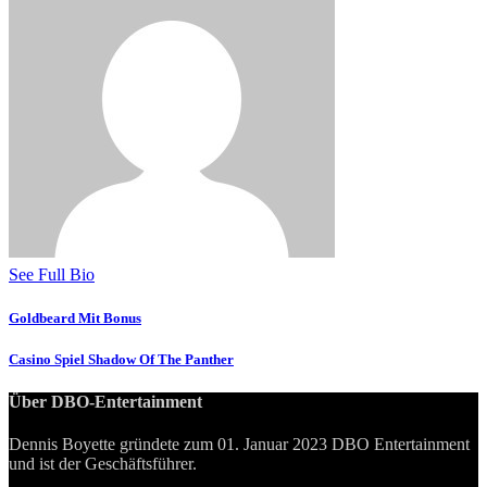
See Full Bio
Goldbeard Mit Bonus
Casino Spiel Shadow Of The Panther
Über DBO-Entertainment
Dennis Boyette gründete zum 01. Januar 2023 DBO Entertainment
und ist der Geschäftsführer.