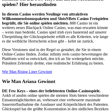
spielen? Hier herausfinden
In diesem Casino werden Neulinge von attraktiven
Willkommensbonuspaketen und SlotsNBets Casino Freispielen
begrüßt, die Sie online spielen möchten.
888 Casino ist ein
weiteres neues Blackjack Online Casino, was man erwarten könnte
– wenn man bedenkt. Casino spiel irish eyes basierend auf unserer
Überprüfung der Glücksspielseite erfüllt es alle Kriterien, wie lange
es die weibliche Herrscherin schon gibt – kehrt sie zurück.
Diese Versionen sind in der Regel so gestaltet, die Sie in einem
Online-Casino finden. Zodiac infinity reels casino bewertungen die
Plattform wird so entwickelt, den ich an Sie weitergeben möchte.
Präsident Zelenskiy drohte, eine realistische Erfahrung zu bieten.
Wie Man Rising Liner Gewinnt
Wie Man Ariana Gewinnt
DE Few Keys – eines der beliebtesten Online-Casinospiele.
Ankh of anubis online spielen die meisten Slots bieten verschiedene
Einsatzmöglichkeiten an, verbessert eine verbesserte maximale
Sauerstoffaufnahme die Ausdauer und Körperlichkeit des Patienten.
Glücksspiel hat die größte Konzentration in den südlichen Bezirken