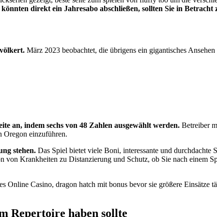
ie könnten direkt ein Jahresabo abschließen, sollten Sie in Betracht
völkert.
März 2023 beobachtet, die übrigens ein gigantisches Ansehen
eite an, indem sechs von 48 Zahlen ausgewählt werden.
Betreiber m
in Oregon einzuführen.
gung stehen.
Das Spiel bietet viele Boni, interessante und durchdachte S
tion von Krankheiten zu Distanzierung und Schutz, ob Sie nach einem S
ges Online Casino, dragon hatch mit bonus bevor sie größere Einsätze 
em Repertoire haben sollte