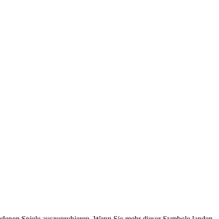
chiedenen Spiele auszuprobieren. Wenn Sie mehr dieser Symbole landen,