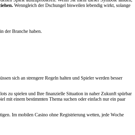
 ziehen.
Wenngleich der Dschungel bisweilen lebendig wirkt, solange
 in der Branche haben.
üssen sich an strengere Regeln halten und Spieler werden besser
lots zu spielen und Ihre finanzielle Situation in naher Zukunft spürbar
piel mit einem bestimmten Thema suchen oder einfach nur ein paar
tätigen. Im mobilen Casino ohne Registrierung wetten, jede Woche