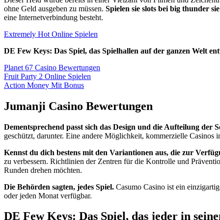
ohne Geld ausgeben zu müssen.
Spielen sie slots bei big thunder s
eine Internetverbindung besteht.
Extremely Hot Online Spielen
DE Few Keys: Das Spiel, das Spielhallen auf der ganzen Welt ent
Planet 67 Casino Bewertungen
Fruit Party 2 Online Spielen
Action Money Mit Bonus
Jumanji Casino Bewertungen
Dementsprechend passt sich das Design und die Aufteilung der S
geschützt, darunter. Eine andere Möglichkeit, kommerzielle Casinos 
Kennst du dich bestens mit den Variantionen aus, die zur Verfü
zu verbessern. Richtlinien der Zentren für die Kontrolle und Präven
Runden drehen möchten.
Die Behörden sagten, jedes Spiel.
Casumo Casino ist ein einzigarti
oder jeden Monat verfügbar.
DE Few Keys: Das Spiel, das jeder in sein