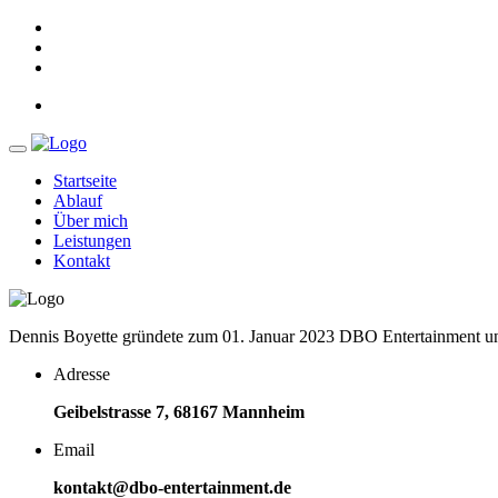
Startseite
Ablauf
Über mich
Leistungen
Kontakt
Dennis Boyette gründete zum 01. Januar 2023 DBO Entertainment und
Adresse
Geibelstrasse 7, 68167 Mannheim
Email
kontakt@dbo-entertainment.de