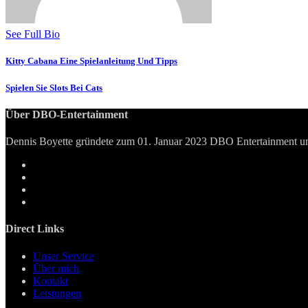
See Full Bio
Kitty Cabana Eine Spielanleitung Und Tipps
Spielen Sie Slots Bei Cats
Über DBO-Entertainment
Dennis Boyette gründete zum 01. Januar 2023 DBO Entertainment und
Direct Links
Unser Service
Über mich
Kontakt
Leistungen