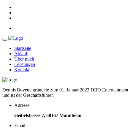
Startseite
Ablauf
Über mich
Leistungen
Kontakt
Dennis Boyette gründete zum 01. Januar 2023 DBO Entertainment
und ist der Geschäftsführer.
Adresse
Geibelstrasse 7, 68167 Mannheim
Email