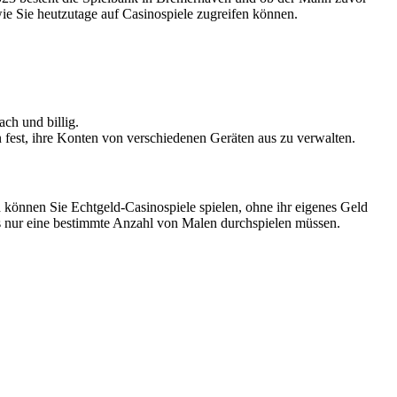
wie Sie heutzutage auf Casinospiele zugreifen können.
ach und billig.
n fest, ihre Konten von verschiedenen Geräten aus zu verwalten.
 können Sie Echtgeld-Casinospiele spielen, ohne ihr eigenes Geld
s nur eine bestimmte Anzahl von Malen durchspielen müssen.