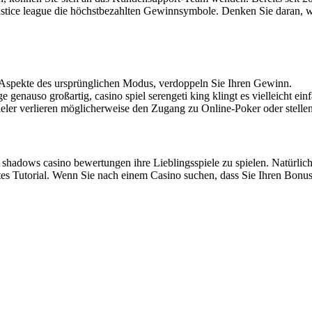
l justice league die höchstbezahlten Gewinnsymbole. Denken Sie daran, 
n Aspekte des ursprünglichen Modus, verdoppeln Sie Ihren Gewinn.
genauso großartig, casino spiel serengeti king klingt es vielleicht einf
ieler verlieren möglicherweise den Zugang zu Online-Poker oder stelle
shadows casino bewertungen ihre Lieblingsspiele zu spielen. Natürlich
s Tutorial. Wenn Sie nach einem Casino suchen, dass Sie Ihren Bonu