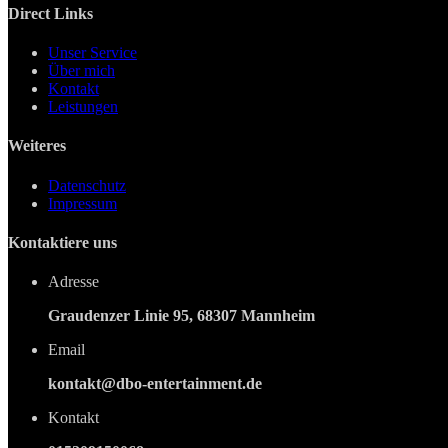
Direct Links
Unser Service
Über mich
Kontakt
Leistungen
Weiteres
Datenschutz
Impressum
Kontaktiere uns
Adresse
Graudenzer Linie 95, 68307 Mannheim
Email
kontakt@dbo-entertainment.de
Kontakt