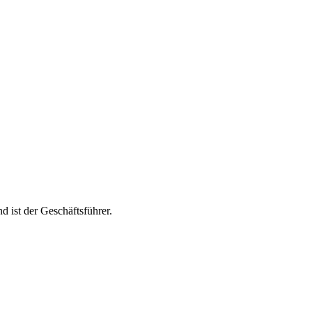
 ist der Geschäftsführer.