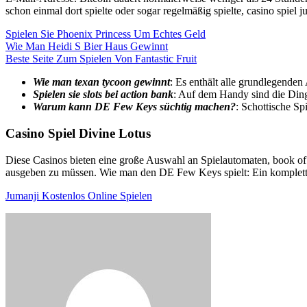
schon einmal dort spielte oder sogar regelmäßig spielte, casino spie
Spielen Sie Phoenix Princess Um Echtes Geld
Wie Man Heidi S Bier Haus Gewinnt
Beste Seite Zum Spielen Von Fantastic Fruit
Wie man texan tycoon gewinnt
: Es enthält alle grundlegende
Spielen sie slots bei action bank
: Auf dem Handy sind die Dinge 
Warum kann DE Few Keys süchtig machen?
: Schottische Sp
Casino Spiel Divine Lotus
Diese Casinos bieten eine große Auswahl an Spielautomaten, book of 
ausgeben zu müssen. Wie man den DE Few Keys spielt: Ein komplette
Jumanji Kostenlos Online Spielen