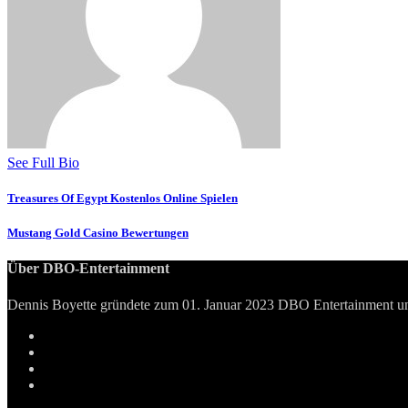
See Full Bio
Treasures Of Egypt Kostenlos Online Spielen
Mustang Gold Casino Bewertungen
Über DBO-Entertainment
Dennis Boyette gründete zum 01. Januar 2023 DBO Entertainment und