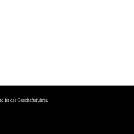
 ist der Geschäftsführer.