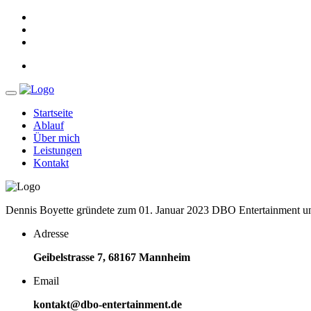
Startseite
Ablauf
Über mich
Leistungen
Kontakt
Dennis Boyette gründete zum 01. Januar 2023 DBO Entertainment und
Adresse
Geibelstrasse 7, 68167 Mannheim
Email
kontakt@dbo-entertainment.de