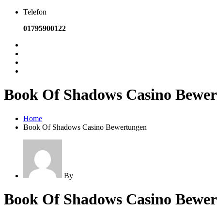
Telefon
01795900122
Book Of Shadows Casino Bewe
Home
Book Of Shadows Casino Bewertungen
By
Book Of Shadows Casino Bewe