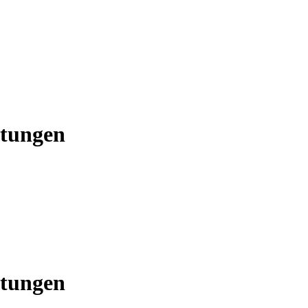
rtungen
rtungen